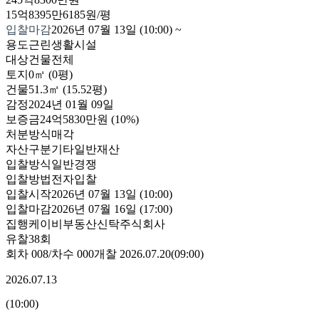
15억8395만6185원/평
입찰마감
2026년 07월 13일 (10:00)
~
용도
근린생활시설
대상
건물전체
토지
0㎡ (0평)
건물
51.3㎡ (15.52평)
감정
2024년 01월 09일
보증금
24억5830만원
(10%)
처분방식
매각
자산구분
기타일반재산
입찰방식
일반경쟁
입찰방법
전자입찰
입찰시작
2026년 07월 13일 (10:00)
입찰마감
2026년 07월 16일 (17:00)
집행
케이비부동산신탁주식회사
유찰38회
회차
008
/차수
000
개찰
2026.07.20
(
09:00
)
2026.07.13
(
10:00
)