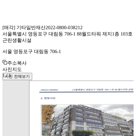
[
매각
]
기타일반재산
2022-0800-038212
서울특별시 영등포구 대림동 706-1 88월드타워 제지1층 103호
근린생활시설
서울 영등포구 대림동 706-1
주소복사
사진
지도
1
/
1
사진 전체보기