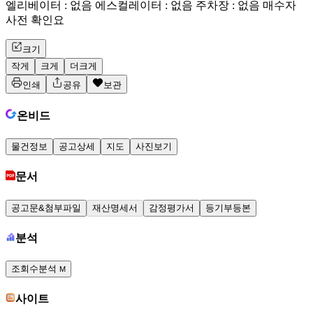
엘리베이터 : 없음 에스컬레이터 : 없음 주차장 : 없음 매수자
사전 확인요
크기
작게
크게
더크게
인쇄
공유
보관
온비드
물건정보
공고상세
지도
사진보기
문서
공고문&첨부파일
재산명세서
감정평가서
등기부등본
분석
조회수분석
M
사이트