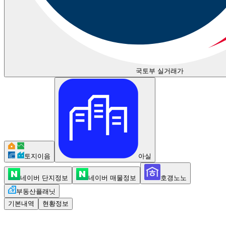
국토부 실거래가
토지이음
아실
네이버 단지정보
네이버 매물정보
호갱노노
부동산플래닛
기본내역
현황정보