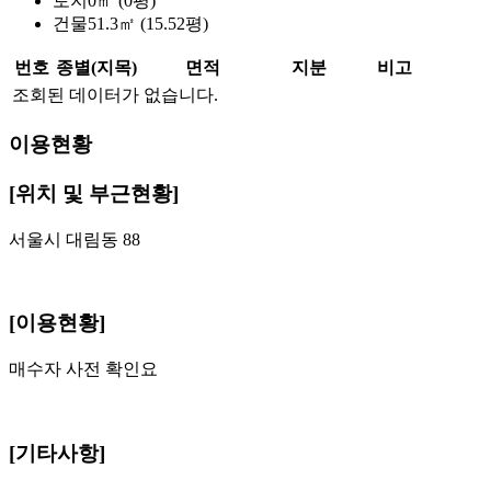
토지
0㎡ (0평)
건물
51.3㎡ (15.52평)
번호
종별(지목)
면적
지분
비고
조회된 데이터가 없습니다.
이용현황
[위치 및 부근현황]
서울시 대림동 88
[이용현황]
매수자 사전 확인요
[기타사항]