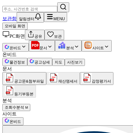
보관함
알림센터
MENU
모바일 화면
PC화면
공유
보관
온비드
문서
분석
사이트
온비드
물건정보
공고상세
지도
사진보기
문서
공고문&첨부파일
재산명세서
감정평가서
등기부등본
분석
조회수분석
M
사이트
온비드