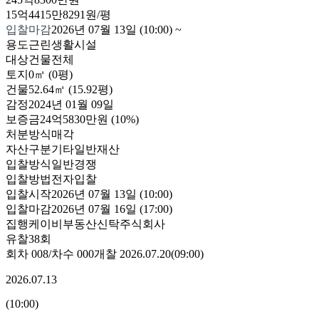
15억4415만8291원/평
입찰마감
2026년 07월 13일 (10:00)
~
용도
근린생활시설
대상
건물전체
토지
0㎡ (0평)
건물
52.64㎡ (15.92평)
감정
2024년 01월 09일
보증금
24억5830만원
(10%)
처분방식
매각
자산구분
기타일반재산
입찰방식
일반경쟁
입찰방법
전자입찰
입찰시작
2026년 07월 13일 (10:00)
입찰마감
2026년 07월 16일 (17:00)
집행
케이비부동산신탁주식회사
유찰38회
회차
008
/차수
000
개찰
2026.07.20
(
09:00
)
2026.07.13
(
10:00
)