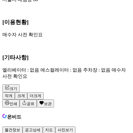
[이용현황]
매수자 사전 확인요
[기타사항]
엘리베이터 : 없음 에스컬레이터 : 없음 주차장 : 없음 매수자
사전 확인요
크기
작게
크게
더크게
인쇄
공유
보관
온비드
물건정보
공고상세
지도
사진보기