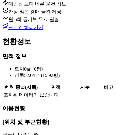
대법원 보다 빠른 물건 정보
가장 많은 경매 물건 제공
월 5회 등기부 무료 열람
로그인 하러가기
현황정보
면적 정보
토지
0㎡ (0평)
건물
52.64㎡ (15.92평)
번호
종별(지목)
면적
지분
비고
조회된 데이터가 없습니다.
이용현황
[위치 및 부근현황]
서울시 대림동 88