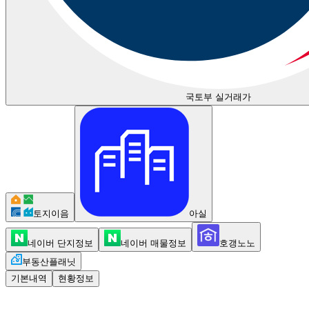
국토부 실거래가
토지이음
아실
네이버 단지정보
네이버 매물정보
호갱노노
부동산플래닛
기본내역
현황정보