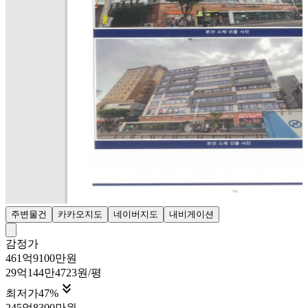
주변물건
카카오지도
네이버지도
내비게이션
감정가
461억9100만원
29억144만4723원/평

최저가
47
%
245억8300만원