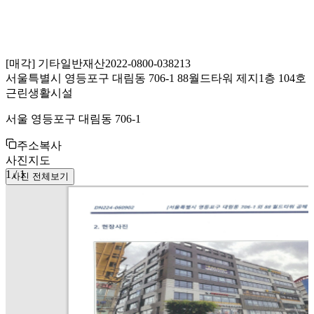
[
매각
]
기타일반재산
2022-0800-038213
서울특별시 영등포구 대림동 706-1 88월드타워 제지1층 104호
근린생활시설
서울 영등포구 대림동 706-1
주소복사
사진
지도
1
/
1
사진 전체보기