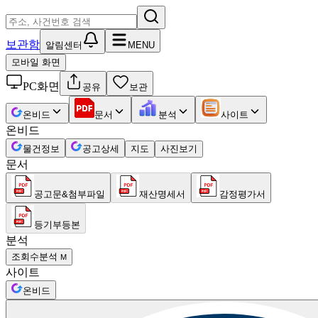
보관함
알림센터
MENU
모바일 화면
PC화면
공유
보관
온비드
문서
분석
사이트
온비드
물건정보
공고상세
지도
사진보기
문서
공고문&첨부파일
재산명세서
감정평가서
등기부등본
분석
조회수분석
M
사이트
온비드