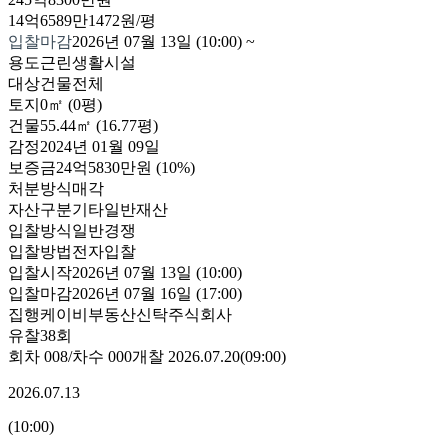
14억6589만1472원/평
입찰마감
2026년 07월 13일 (10:00)
~
용도
근린생활시설
대상
건물전체
토지
0㎡ (0평)
건물
55.44㎡ (16.77평)
감정
2024년 01월 09일
보증금
24억5830만원
(10%)
처분방식
매각
자산구분
기타일반재산
입찰방식
일반경쟁
입찰방법
전자입찰
입찰시작
2026년 07월 13일 (10:00)
입찰마감
2026년 07월 16일 (17:00)
집행
케이비부동산신탁주식회사
유찰38회
회차
008
/차수
000
개찰
2026.07.20
(
09:00
)
2026.07.13
(
10:00
)