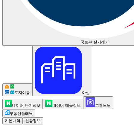
국토부 실거래가
토지이음
아실
네이버 단지정보
네이버 매물정보
호갱노노
부동산플래닛
기본내역
현황정보