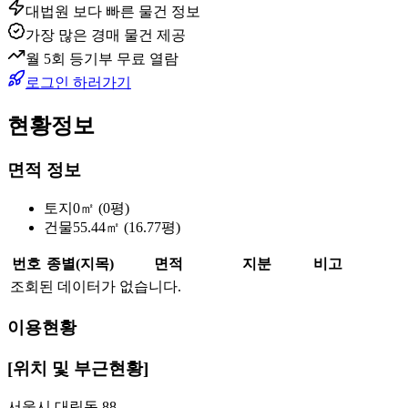
대법원 보다 빠른 물건 정보
가장 많은 경매 물건 제공
월 5회 등기부 무료 열람
로그인 하러가기
현황정보
면적 정보
토지
0㎡ (0평)
건물
55.44㎡ (16.77평)
번호
종별(지목)
면적
지분
비고
조회된 데이터가 없습니다.
이용현황
[위치 및 부근현황]
서울시 대림동 88