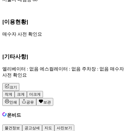
[이용현황]
매수자 사전 확인요
[기타사항]
엘리베이터 : 없음 에스컬레이터 : 없음 주차장 : 없음 매수자
사전 확인요
크기
작게
크게
더크게
인쇄
공유
보관
온비드
물건정보
공고상세
지도
사진보기