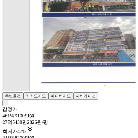
주변물건
카카오지도
네이버지도
내비게이션
감정가
461억9100만원
27억5438만2826원/평

최저가
47
%
245억8300만원