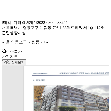
[
매각
]
기타일반재산
2022-0800-038254
서울특별시 영등포구 대림동 706-1 88월드타워 제4층 412호
근린생활시설
서울 영등포구 대림동 706-1
주소복사
사진
지도
1
/
1
사진 전체보기