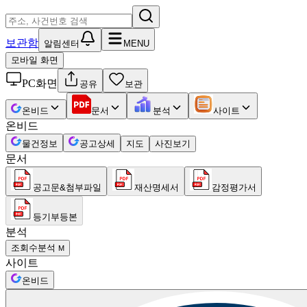
보관함
알림센터
MENU
모바일 화면
PC화면
공유
보관
온비드
문서
분석
사이트
온비드
물건정보
공고상세
지도
사진보기
문서
공고문&첨부파일
재산명세서
감정평가서
등기부등본
분석
조회수분석
M
사이트
온비드