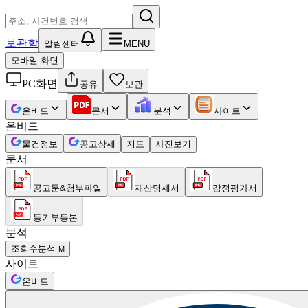
보관함
알림센터
MENU
모바일 화면
PC화면
공유
보관
온비드
문서
분석
사이트
온비드
물건정보
공고상세
지도
사진보기
문서
공고문&첨부파일
재산명세서
감정평가서
등기부등본
분석
조회수분석
M
사이트
온비드