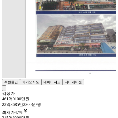
주변물건
카카오지도
네이버지도
내비게이션
감정가
461억9100만원
22억3685만2300원/평

최저가
47
%
245억8300만원