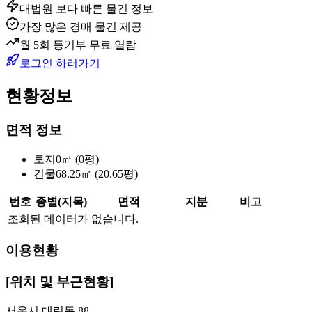
대법원 보다 빠른 물건 정보
가장 많은 경매 물건 제공
월 5회 등기부 무료 열람
로그인 하러가기
현황정보
면적 정보
토지
0㎡ (0평)
건물
68.25㎡ (20.65평)
번호
종별(지목)
면적
지분
비고
조회된 데이터가 없습니다.
이용현황
[위치 및 부근현황]
서울시 대림동 88