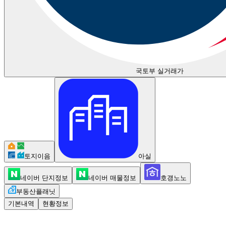
국토부 실거래가
토지이음
아실
네이버 단지정보
네이버 매물정보
호갱노노
부동산플래닛
기본내역
현황정보