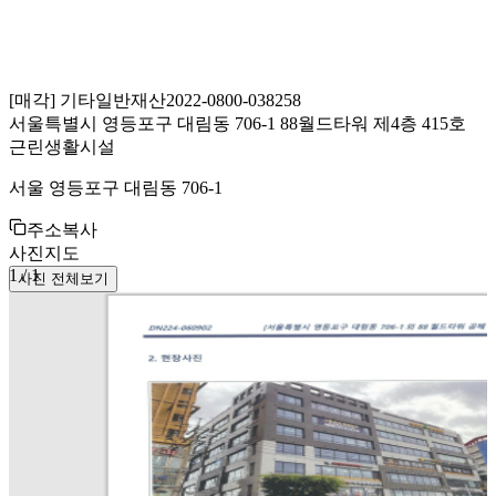
[
매각
]
기타일반재산
2022-0800-038258
서울특별시 영등포구 대림동 706-1 88월드타워 제4층 415호
근린생활시설
서울 영등포구 대림동 706-1
주소복사
사진
지도
1
/
1
사진 전체보기