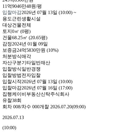
11억9046만48원/평
입찰마감
2026년 07월 13일 (10:00)
~
용도
근린생활시설
대상
건물전체
토지
0㎡ (0평)
건물
68.25㎡ (20.65평)
감정
2024년 01월 09일
보증금
24억5830만원
(10%)
처분방식
매각
자산구분
기타일반재산
입찰방식
일반경쟁
입찰방법
전자입찰
입찰시작
2026년 07월 13일 (10:00)
입찰마감
2026년 07월 16일 (17:00)
집행
케이비부동산신탁주식회사
유찰38회
회차
008
/차수
000
개찰
2026.07.20
(
09:00
)
2026.07.13
(
10:00
)