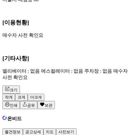
[이용현황]
매수자 사전 확인요
[기타사항]
엘리베이터 : 없음 에스컬레이터 : 없음 주차장 : 없음 매수자
사전 확인요
크기
작게
크게
더크게
인쇄
공유
보관
온비드
물건정보
공고상세
지도
사진보기