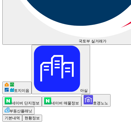
국토부 실거래가
토지이음
아실
네이버 단지정보
네이버 매물정보
호갱노노
부동산플래닛
기본내역
현황정보