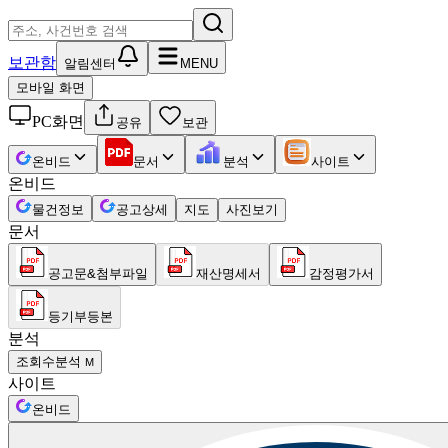
보관함
알림센터
MENU
모바일 화면
PC화면
공유
보관
온비드
문서
분석
사이트
온비드
물건정보
공고상세
지도
사진보기
문서
공고문&첨부파일
재산명세서
감정평가서
등기부등본
분석
조회수분석
M
사이트
온비드