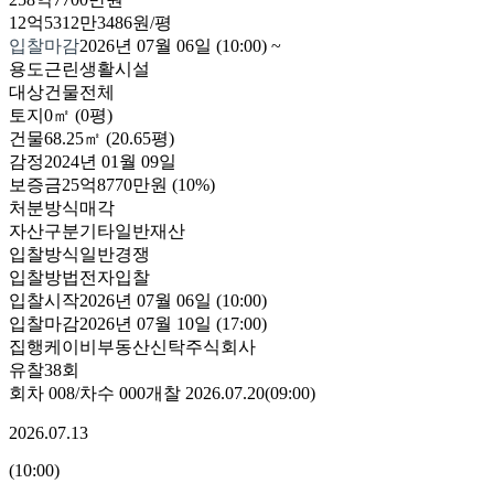
12억5312만3486원/평
입찰마감
2026년 07월 06일 (10:00)
~
용도
근린생활시설
대상
건물전체
토지
0㎡ (0평)
건물
68.25㎡ (20.65평)
감정
2024년 01월 09일
보증금
25억8770만원
(10%)
처분방식
매각
자산구분
기타일반재산
입찰방식
일반경쟁
입찰방법
전자입찰
입찰시작
2026년 07월 06일 (10:00)
입찰마감
2026년 07월 10일 (17:00)
집행
케이비부동산신탁주식회사
유찰38회
회차
008
/차수
000
개찰
2026.07.20
(
09:00
)
2026.07.13
(
10:00
)