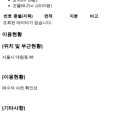
토지
0㎡ (0평)
건물
68.25㎡ (20.65평)
번호
종별(지목)
면적
지분
비고
조회된 데이터가 없습니다.
이용현황
[위치 및 부근현황]
서울시 대림동 88
[이용현황]
매수자 사전 확인요
[기타사항]