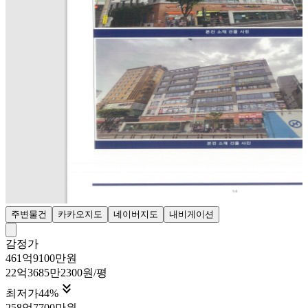
주변물건
카카오지도
네이버지도
내비게이션
감정가
461억9100만원
22억3685만2300원/평

최저가
44
%
258억7700만원