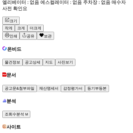
엘리베이터 : 없음 에스컬레이터 : 없음 주차장 : 없음 매수자
사전 확인요
크기
작게
크게
더크게
인쇄
공유
보관
온비드
물건정보
공고상세
지도
사진보기
문서
공고문&첨부파일
재산명세서
감정평가서
등기부등본
분석
조회수분석
M
사이트