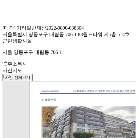
[
매각
]
기타일반재산
2022-0800-038304
서울특별시 영등포구 대림동 706-1 88월드타워 제5층 514호
근린생활시설
서울 영등포구 대림동 706-1
주소복사
사진
지도
1
/
1
사진 전체보기