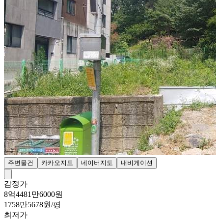
주변물건
카카오지도
네이버지도
내비게이션
감정가
8억4481만6000원
1758만5678원/평
최저가