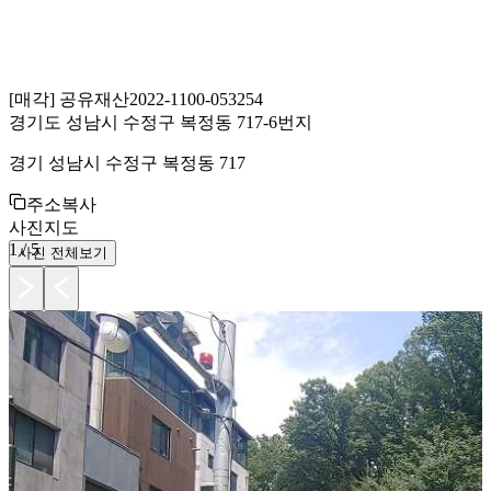
[
매각
]
공유재산
2022-1100-053254
경기도 성남시 수정구 복정동 717-6번지
경기 성남시 수정구 복정동 717
주소복사
사진
지도
1
/
5
사진 전체보기