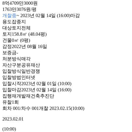
8억4709만3000원
1763만3076원/평
개찰중
~
2023년 02월 14일 (16:00)
마감
용도
잡종지
대상
토지전체
토지
158.8㎡ (48.04평)
건물
0㎡ (0평)
감정
2022년 08월 16일
보증금
-
처분방식
매각
자산구분
공유재산
입찰방식
일반경쟁
입찰방법
인터넷
입찰시작
2023년 02월 01일 (10:00)
입찰마감
2023년 02월 14일 (16:00)
집행
재개발재건축추진단
유찰1회
회차
001
/차수
001
개찰
2023.02.15
(
10:00
)
2023.02.01
(
10:00
)