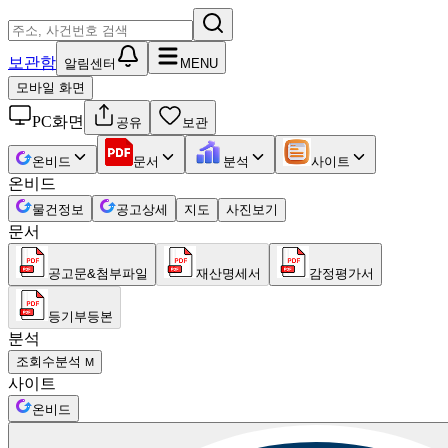
보관함
알림센터
MENU
모바일 화면
PC화면
공유
보관
온비드
문서
분석
사이트
온비드
물건정보
공고상세
지도
사진보기
문서
공고문&첨부파일
재산명세서
감정평가서
등기부등본
분석
조회수분석
M
사이트
온비드