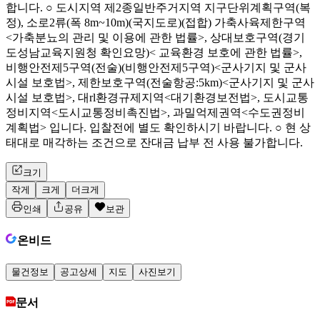
합니다. ○ 도시지역 제2종일반주거지역 지구단위계획구역(복
정), 소로2류(폭 8m~10m)(국지도로)(접합) 가축사육제한구역
<가축분뇨의 관리 및 이용에 관한 법률>, 상대보호구역(경기
도성남교육지원청 확인요망)< 교육환경 보호에 관한 법률>,
비행안전제5구역(전술)(비행안전제5구역)<군사기지 및 군사
시설 보호법>, 제한보호구역(전술항공:5km)<군사기지 및 군사
시설 보호법>, 대rl환경규제지역<대기환경보전법>, 도시교통
정비지역<도시교통정비촉진법>, 과밀억제권역<수도권정비
계획법> 입니다. 입찰전에 별도 확인하시기 바랍니다. ○ 현 상
태대로 매각하는 조건으로 잔대금 납부 전 사용 불가합니다.
크기
작게
크게
더크게
인쇄
공유
보관
온비드
물건정보
공고상세
지도
사진보기
문서