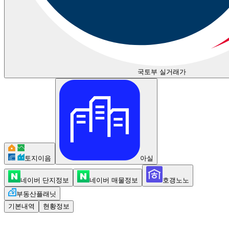
국토부 실거래가
토지이음
아실
네이버 단지정보
네이버 매물정보
호갱노노
부동산플래닛
기본내역
현황정보