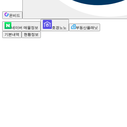
온비드
네이버 매물정보
호갱노노
부동산플래닛
기본내역
현황정보