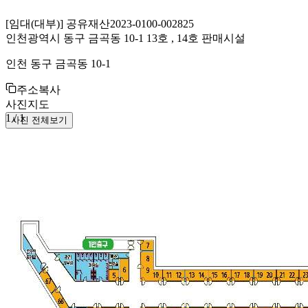
[
임대(대부)
]
공유재산
2023-0100-002825
인천광역시 동구 금곡동 10-1 13호 , 14호 판매시설
인천 동구 금곡동 10-1
주소복사
사진
지도
1
/
1
사진 전체보기