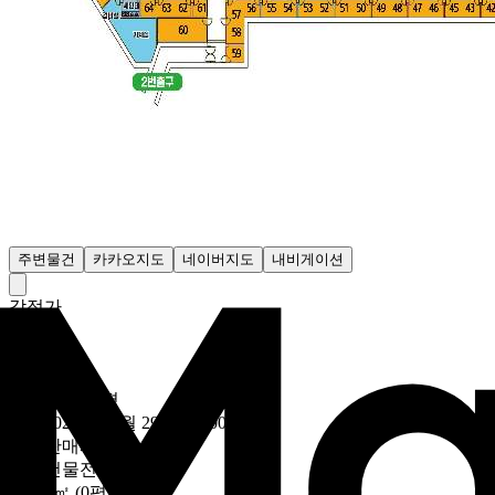
주변물건
카카오지도
네이버지도
내비게이션
감정가
- 원
최저가
138만600원
19만6107원/평
유찰
2025년 07월 29일 (18:00)
~
용도
판매시설
대상
건물전체
토지
0㎡ (0평)