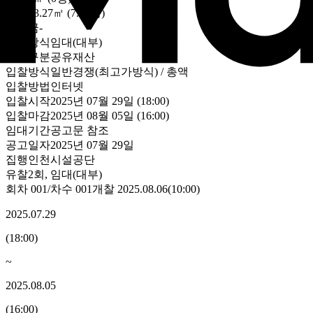
건물
23.27㎡ (7.04평)
보증금
-
처분방식
임대(대부)
자산구분
공유재산
입찰방식
일반경쟁(최고가방식) / 총액
입찰방법
인터넷
입찰시작
2025년 07월 29일 (18:00)
입찰마감
2025년 08월 05일 (16:00)
임대기간
공고문 참조
공고일자
2025년 07월 29일
집행
인천시설공단
유찰2회
,
임대(대부)
회차
001
/차수
001
개찰
2025.08.06
(
10:00
)
2025.07.29
(
18:00
)
~
2025.08.05
(
16:00
)