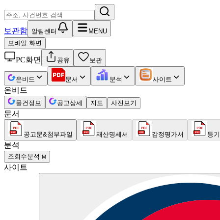
보관함
알림센터
MENU
모바일 화면
PC화면
공유
보관
온비드
문서
분석
사이트
온비드
물건정보
공고상세
지도
사진보기
문서
공고문&첨부파일
재산명세서
감정평가서
등기
분석
조회수분석
M
사이트