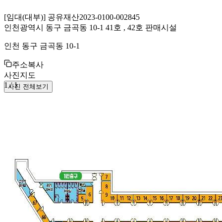
[
임대(대부)
]
공유재산
2023-0100-002845
인천광역시 동구 금곡동 10-1 41호 , 42호 판매시설
인천 동구 금곡동 10-1
주소복사
사진
지도
1
/
1
사진 전체보기