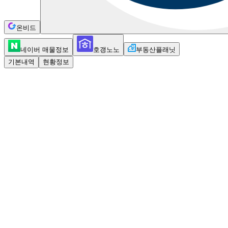
온비드
네이버 매물정보
호갱노노
부동산플래닛
기본내역
현황정보