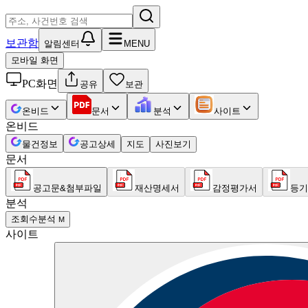
보관함
알림센터
MENU
모바일 화면
PC화면
공유
보관
온비드
문서
분석
사이트
온비드
물건정보
공고상세
지도
사진보기
문서
공고문&첨부파일
재산명세서
감정평가서
등기
분석
조회수분석
M
사이트