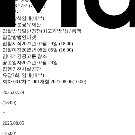
건물
23.27㎡ (7.04평)
보증금
-
처분방식
임대(대부)
자산구분
공유재산
입찰방식
일반경쟁(최고가방식) / 총액
입찰방법
인터넷
입찰시작
2025년 07월 29일 (18:00)
입찰마감
2025년 08월 05일 (16:00)
임대기간
공고문 참조
공고일자
2025년 07월 29일
집행
인천시설공단
유찰7회
,
임대(대부)
회차
001
/차수
001
개찰
2025.08.06
(
10:00
)
2025.07.29
(
18:00
)
~
2025.08.05
(
16:00
)