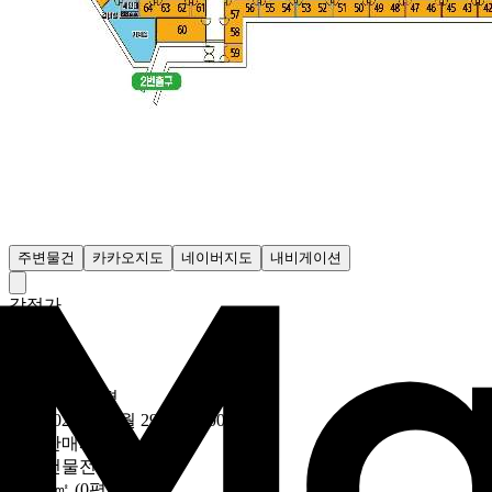
주변물건
카카오지도
네이버지도
내비게이션
감정가
- 원
최저가
138만600원
19만6107원/평
유찰
2025년 07월 29일 (18:00)
~
용도
판매시설
대상
건물전체
토지
0㎡ (0평)