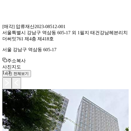
[
매각
]
압류재산
2023-08512-001
서울특별시 강남구 역삼동 605-17 외 1필지 태건강남헤븐리치
더써밋761 제4층 제418호
서울 강남구 역삼동 605-17
주소복사
사진
지도
1
/
7
사진 전체보기