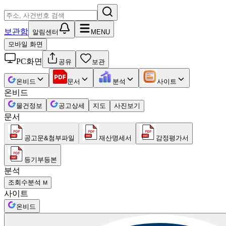
보관함
알림센터
MENU
모바일 화면
PC화면
공유
보관
온비드
문서
분석
사이트
온비드
물건정보
공고상세
지도
사진보기
문서
공고문&첨부파일
재산명세서
감정평가서
등기부등본
분석
조회수분석
M
사이트
온비드