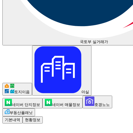
국토부 실거래가
토지이음
아실
네이버 단지정보
네이버 매물정보
호갱노노
부동산플래닛
기본내역
현황정보