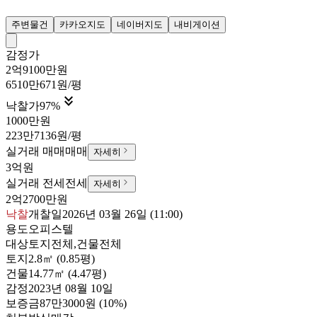
주변물건
카카오지도
네이버지도
내비게이션
감정가
2억9100만원
6510만671원/평

낙찰가
97
%
1000만원
223만7136원/평
실거래 매매
매매
자세히
3억원
실거래 전세
전세
자세히
2억2700만원
낙찰
개찰일
2026년 03월 26일 (11:00)
용도
오피스텔
대상
토지전체,건물전체
토지
2.8㎡ (0.85평)
건물
14.77㎡ (4.47평)
감정
2023년 08월 10일
보증금
87만3000원
(10%)