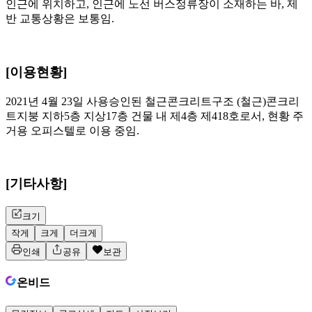
인근에 위치하고, 인근에 노선 버스정류장이 소재하는 바, 제
반 교통상황은 보통임.
[이용현황]
2021년 4월 23일 사용승인된 철근콘크리트구조 (철근)콘크리
트지붕 지하5층 지상17층 건물 내 제4층 제418호로서, 현황 주
거용 오피스텔로 이용 중임.
[기타사항]
크기
작게
크게
더크게
인쇄
공유
보관
온비드