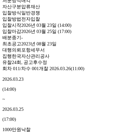
처분방식
매각
자산구분
압류재산
입찰방식
일반경쟁
입찰방법
전자입찰
입찰시작
2026년 03월 23일 (14:00)
입찰마감
2026년 03월 25일 (17:00)
배분종기
-
최초공고
2023년 08월 23일
대행의뢰
포항세무서
집행
한국자산관리공사
유찰24회
,
공고후수정
회차
011
/차수
001
개찰
2026.03.26
(
11:00
)
2026.03.23
(
14:00
)
~
2026.03.25
(
17:00
)
1000만원
낙찰