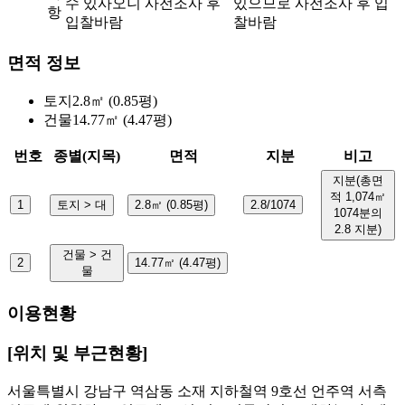
수 있사오니 사전조사 후
있으므로 사전조사 후 입
항
입찰바람
찰바람
면적 정보
토지
2.8㎡ (0.85평)
건물
14.77㎡ (4.47평)
번호
종별(지목)
면적
지분
비고
지분(총면
적 1,074㎡
1
토지 > 대
2.8㎡ (0.85평)
2.8/1074
1074분의
2.8 지분)
건물 > 건
2
14.77㎡ (4.47평)
물
이용현황
[위치 및 부근현황]
서울특별시 강남구 역삼동 소재 지하철역 9호선 언주역 서측