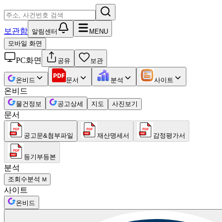
보관함
알림센터
MENU
모바일 화면
PC화면
공유
보관
온비드
문서
분석
사이트
온비드
물건정보
공고상세
지도
사진보기
문서
공고문&첨부파일
재산명세서
감정평가서
등기부등본
분석
조회수분석
M
사이트
온비드