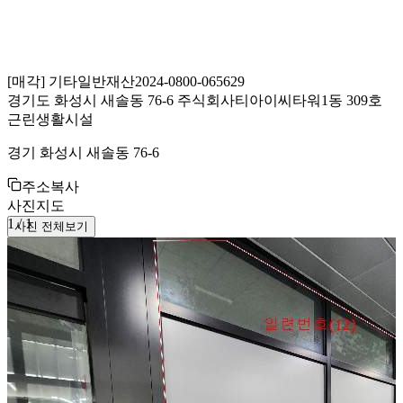
[
매각
]
기타일반재산
2024-0800-065629
경기도 화성시 새솔동 76-6 주식회사티아이씨타워1동 309호
근린생활시설
경기 화성시 새솔동 76-6
주소복사
사진
지도
1
/
1
사진 전체보기