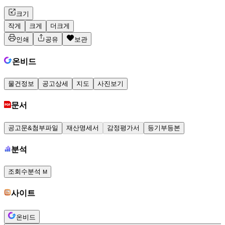
크기
작게
크게
더크게
인쇄
공유
보관
온비드
물건정보
공고상세
지도
사진보기
문서
공고문&첨부파일
재산명세서
감정평가서
등기부등본
분석
조회수분석
M
사이트
온비드