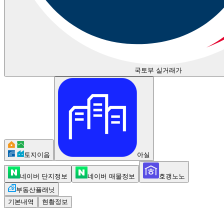
국토부 실거래가
토지이음
아실
네이버 단지정보
네이버 매물정보
호갱노노
부동산플래닛
기본내역
현황정보