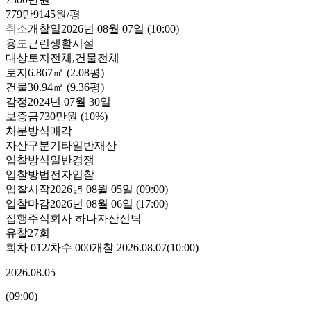
779만9145원/평
취소
개찰일
2026년 08월 07일 (10:00)
용도
근린생활시설
대상
토지전체,건물전체
토지
6.867㎡ (2.08평)
건물
30.94㎡ (9.36평)
감정
2024년 07월 30일
보증금
730만원
(10%)
처분방식
매각
자산구분
기타일반재산
입찰방식
일반경쟁
입찰방법
전자입찰
입찰시작
2026년 08월 05일 (09:00)
입찰마감
2026년 08월 06일 (17:00)
집행
주식회사 하나자산신탁
유찰27회
회차
012
/차수
000
개찰
2026.08.07
(
10:00
)
2026.08.05
(
09:00
)