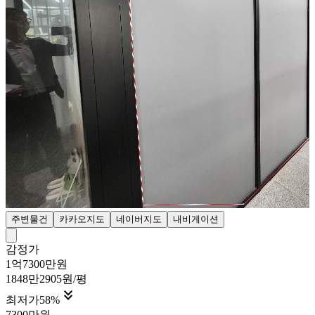
주변물건
카카오지도
네이버지도
내비게이션
감정가
1억7300만원
1848만2905원/평

최저가
58
%
7300만원