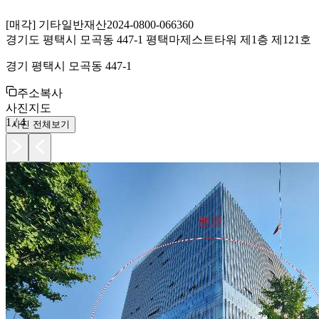
[
매각
]
기타일반재산
2024-0800-066360
경기도 평택시 모곡동 447-1 평택마제스트타워 제1층 제121호
경기 평택시 모곡동 447-1
주소복사
사진
지도
1
/
4
사진 전체보기