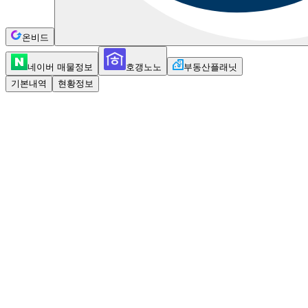
온비드
네이버 매물정보
호갱노노
부동산플래닛
기본내역
현황정보