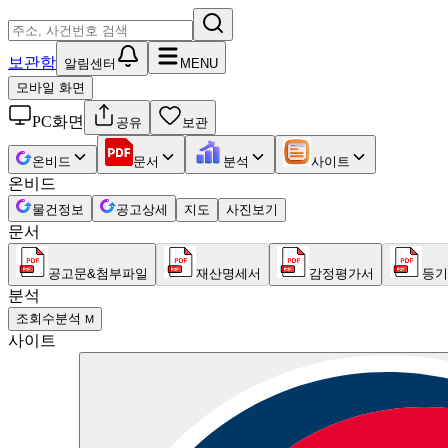
보관함
알림센터
MENU
모바일 화면
PC화면
공유
보관
온비드
문서
분석
사이트
온비드
물건정보
공고상세
지도
사진보기
문서
공고문&첨부파일
재산명세서
감정평가서
등기
분석
조회수분석
M
사이트