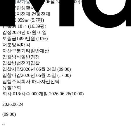
수의계약가능
2026년 06월 24일 (09:00)
~
용도
근린생활시설
대상
토지전체,건물전체
토지
18.859㎡ (5.7평)
건물
54.18㎡ (16.39평)
감정
2024년 07월 01일
보증금
1490만원
(10%)
처분방식
매각
자산구분
기타일반재산
입찰방식
일반경쟁
입찰방법
전자입찰
입찰시작
2026년 06월 24일 (09:00)
입찰마감
2026년 06월 25일 (17:00)
집행
주식회사 하나자산신탁
유찰17회
회차
018
/차수
000
개찰
2026.06.26
(
10:00
)
2026.06.24
(
09:00
)
~