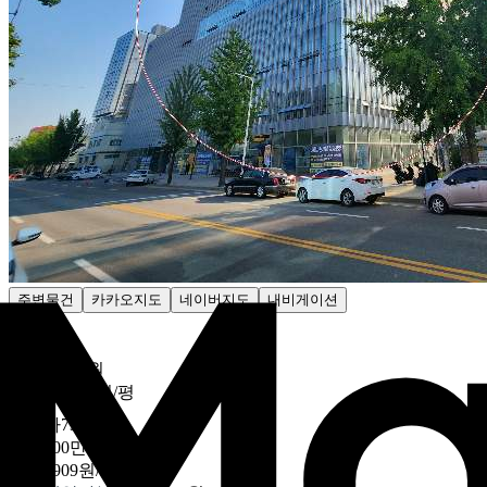
주변물건
카카오지도
네이버지도
내비게이션
감정가
5억6100만원
3422만8187원/평

최저가
73
%
1억4900만원
909만909원/평