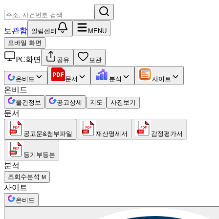
보관함
알림센터
MENU
모바일 화면
PC화면
공유
보관
온비드
문서
분석
사이트
온비드
물건정보
공고상세
지도
사진보기
문서
공고문&첨부파일
재산명세서
감정평가서
등기부등본
분석
조회수분석
M
사이트
온비드