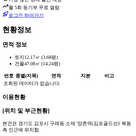
월 5회 등기부 무료 열람
로그인 하러가기
현황정보
면적 정보
토지
12.17㎡ (3.68평)
건물
47.08㎡ (14.24평)
번호
종별(지목)
면적
지분
비고
조회된 데이터가 없습니다.
이용현황
[위치 및 부근현황]
본건은 경기도 김포시 구래동 소재 '양촌역(김포골드선)' 북동
측 인근에 위치함