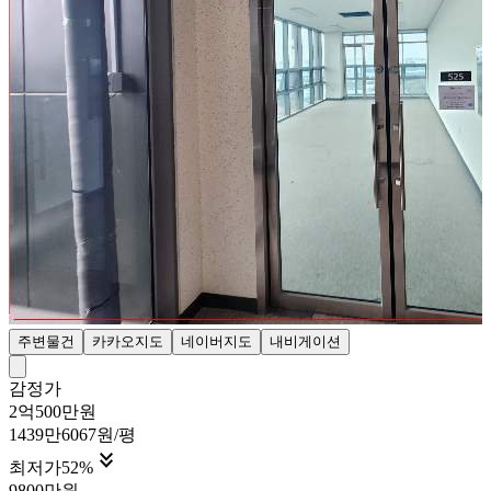
주변물건
카카오지도
네이버지도
내비게이션
감정가
2억500만원
1439만6067원/평

최저가
52
%
9800만원