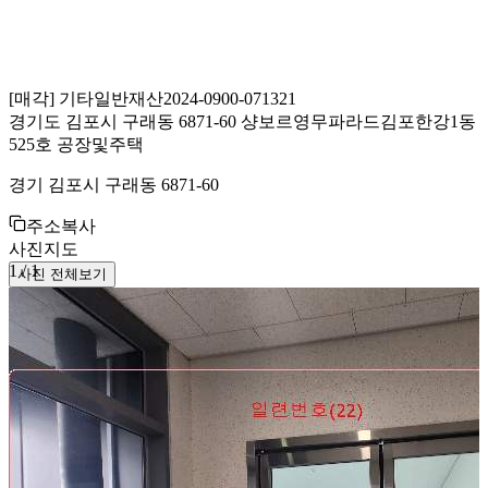
[
매각
]
기타일반재산
2024-0900-071321
경기도 김포시 구래동 6871-60 샹보르영무파라드김포한강1동
525호 공장및주택
경기 김포시 구래동 6871-60
주소복사
사진
지도
1
/
1
사진 전체보기