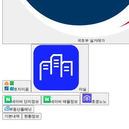
국토부 실거래가
토지이음
아실
네이버 단지정보
네이버 매물정보
호갱노노
부동산플래닛
기본내역
현황정보