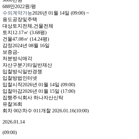
688만2022원/평
수의계약가능
2026년 01월 14일 (09:00)
~
용도
공장및주택
대상
토지전체,건물전체
토지
12.17㎡ (3.68평)
건물
47.08㎡ (14.24평)
감정
2024년 08월 16일
보증금
-
처분방식
매각
자산구분
기타일반재산
입찰방식
일반경쟁
입찰방법
인터넷
입찰시작
2026년 01월 14일 (09:00)
입찰마감
2026년 01월 15일 (17:00)
집행
주식회사 하나자산신탁
유찰36회
회차
002
/차수
011
개찰
2026.01.16
(
10:00
)
2026.01.14
(
09:00
)