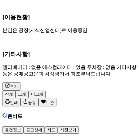
[이용현황]
본건은 공장(지식산업센터)로 이용중임
[기타사항]
엘리베이터 : 없음 에스컬레이터 : 없음 주차장 : 없음 기타사항
등은 공매공고문과 감정평가서 참조부탁드립니다.
크기
작게
크게
더크게
인쇄
공유
보관
온비드
물건정보
공고상세
지도
사진보기