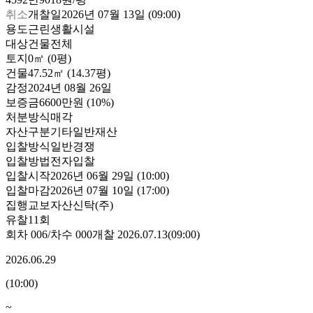
취소
개찰일
2026년 07월 13일 (09:00)
용도
근린생활시설
대상
건물전체
토지
0㎡ (0평)
건물
47.52㎡ (14.37평)
감정
2024년 08월 26일
보증금
6600만원
(10%)
처분방식
매각
자산구분
기타일반재산
입찰방식
일반경쟁
입찰방법
전자입찰
입찰시작
2026년 06월 29일 (10:00)
입찰마감
2026년 07월 10일 (17:00)
집행
교보자산신탁(주)
유찰11회
회차
006
/차수
000
개찰
2026.07.13
(
09:00
)
2026.06.29
(
10:00
)
~