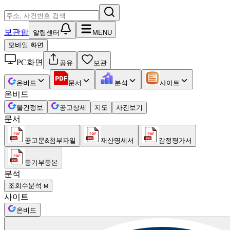
보관함
알림센터
MENU
모바일 화면
PC화면
공유
보관
온비드
문서
분석
사이트
온비드
물건정보
공고상세
지도
사진보기
문서
공고문&첨부파일
재산명세서
감정평가서
등기부등본
분석
조회수분석
M
사이트
온비드