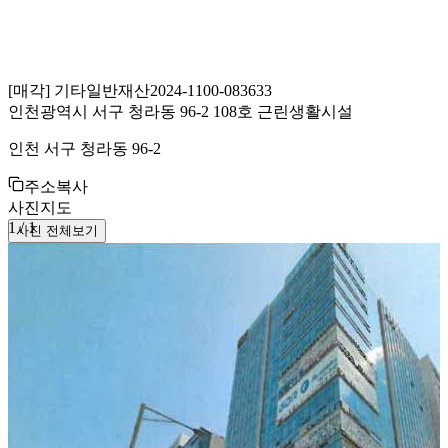
[
매각
]
기타일반재산
2024-1100-083633
인천광역시 서구 청라동 96-2 108호 근린생활시설
인천 서구 청라동 96-2
주소복사
사진
지도
1
/
1
사진 전체보기