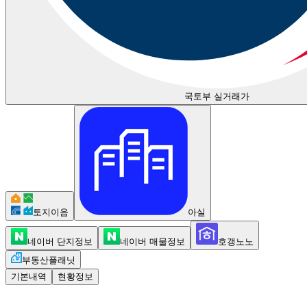
국토부 실거래가
토지이음
아실
네이버 단지정보
네이버 매물정보
호갱노노
부동산플래닛
기본내역
현황정보