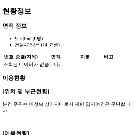
현황정보
면적 정보
토지
0㎡ (0평)
건물
47.52㎡ (14.37평)
번호
종별(지목)
면적
지분
비고
조회된 데이터가 없습니다.
이용현황
[위치 및 부근현황]
본건 주위는 미성숙 상가지대로서 제반 입지여건은 무난합니
다.
[이용현황]