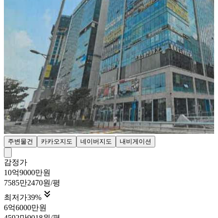
주변물건
카카오지도
네이버지도
내비게이션
감정가
10억9000만원
7585만2470원/평

최저가
39
%
6억6000만원
4592만9018원/평