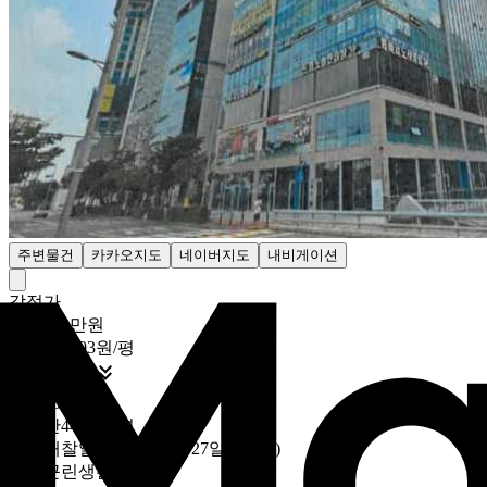
주변물건
카카오지도
네이버지도
내비게이션
감정가
7억9200만원
6892만9503원/평

최저가
43
%
4억5000만원
3916만4490원/평
취소
개찰일
2026년 07월 27일 (09:00)
용도
근린생활시설