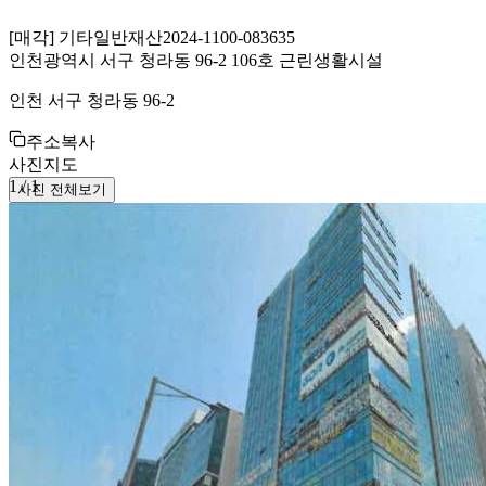
[
매각
]
기타일반재산
2024-1100-083635
인천광역시 서구 청라동 96-2 106호 근린생활시설
인천 서구 청라동 96-2
주소복사
사진
지도
1
/
1
사진 전체보기