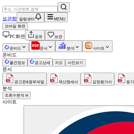
보관함
알림센터
MENU
모바일 화면
PC화면
공유
보관
온비드
문서
분석
사이트
온비드
물건정보
공고상세
지도
사진보기
문서
공고문&첨부파일
재산명세서
감정평가서
등기
분석
조회수분석
M
사이트