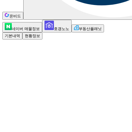
온비드
네이버 매물정보
호갱노노
부동산플래닛
기본내역
현황정보