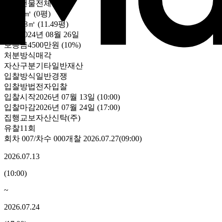
대상
건물전체
토지
0㎡ (0평)
건물
38㎡ (11.49평)
감정
2024년 08월 26일
보증금
4500만원
(10%)
처분방식
매각
자산구분
기타일반재산
입찰방식
일반경쟁
입찰방법
전자입찰
입찰시작
2026년 07월 13일 (10:00)
입찰마감
2026년 07월 24일 (17:00)
집행
교보자산신탁(주)
유찰11회
회차
007
/차수
000
개찰
2026.07.27
(
09:00
)
2026.07.13
(
10:00
)
~
2026.07.24