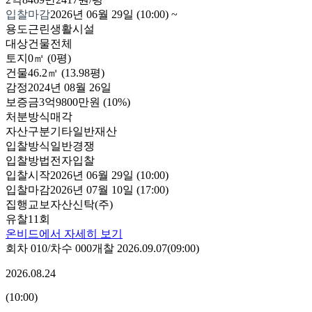
입찰마감
2026년 06월 29일 (10:00)
~
용도
근린생활시설
대상
건물전체
토지
0㎡ (0평)
건물
46.2㎡ (13.98평)
감정
2024년 08월 26일
보증금
3억9800만원
(10%)
처분방식
매각
자산구분
기타일반재산
입찰방식
일반경쟁
입찰방법
전자입찰
입찰시작
2026년 06월 29일 (10:00)
입찰마감
2026년 07월 10일 (17:00)
집행
교보자산신탁(주)
유찰11회
온비드에서 자세히 보기
회차
010
/차수
000
개찰
2026.09.07
(
09:00
)
2026.08.24
(
10:00
)