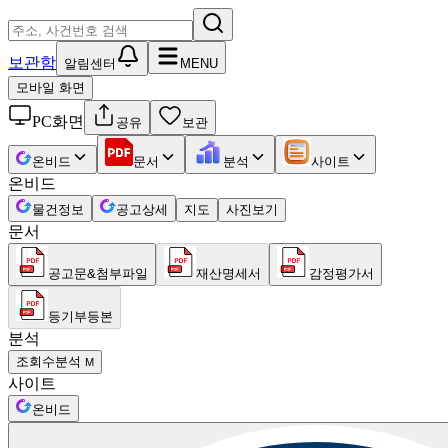
보관함
알림센터
MENU
모바일 화면
PC화면
공유
보관
온비드
문서
분석
사이트
온비드
물건정보
공고상세
지도
사진보기
문서
공고문&첨부파일
재산명세서
감정평가서
등기부등본
분석
조회수분석
M
사이트
온비드