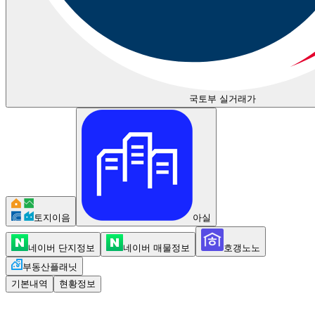
국토부 실거래가
토지이음
아실
네이버 단지정보
네이버 매물정보
호갱노노
부동산플래닛
기본내역
현황정보