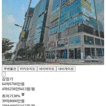
주변물건
카카오지도
네이버지도
내비게이션
감정가
64억6700만원
4억6258만9413원/평

최저가
38
%
39억8000만원
2억8469만2417원/평