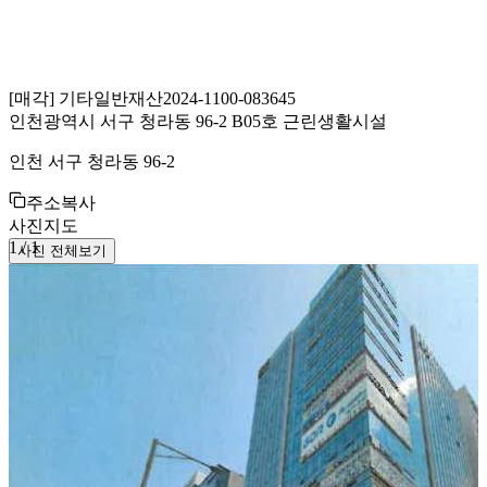
[
매각
]
기타일반재산
2024-1100-083645
인천광역시 서구 청라동 96-2 B05호 근린생활시설
인천 서구 청라동 96-2
주소복사
사진
지도
1
/
1
사진 전체보기