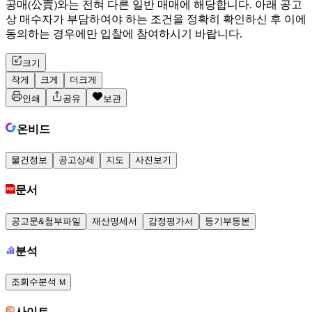
공매(公賣)와는 전혀 다른 일반 매매에 해당합니다. 아래 공고
상 매수자가 부담하여야 하는 조건을 정확히 확인하신 후 이에
동의하는 경우에만 입찰에 참여하시기 바랍니다.
크기
작게
크게
더크게
인쇄
공유
보관
온비드
물건정보
공고상세
지도
사진보기
문서
공고문&첨부파일
재산명세서
감정평가서
등기부등본
분석
조회수분석
M
사이트