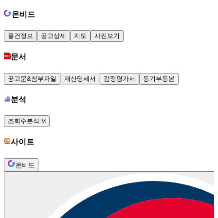
온비드
물건정보
공고상세
지도
사진보기
문서
공고문&첨부파일
재산명세서
감정평가서
등기부등본
분석
조회수분석
M
사이트
온비드