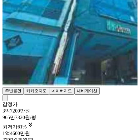
주변물건
카카오지도
네이버지도
내비게이션
감정가
3억7200만원
965만7320원/평

최저가
61
%
1억4600만원
379만238원/평