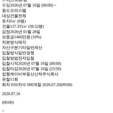
유찰
2026년 07월 16일 (00:00)
~
용도
오피스텔
대상
건물전체
토지
0㎡ (0평)
건물
127.355㎡ (38.52평)
감정
2026년 01월 28일
보증금
1460만원
(10%)
처분방식
매각
자산구분
기타일반재산
입찰방식
일반경쟁
입찰방법
전자입찰
입찰시작
2026년 07월 16일 (00:00)
입찰마감
2026년 07월 16일 (23:50)
집행
케이비부동산신탁주식회사
유찰11회
회차
010
/차수
000
개찰
2026.07.20
(
09:00
)
2026.07.16
(
00:00
)
~