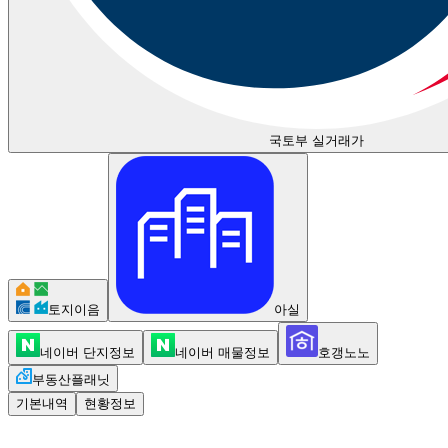
국토부 실거래가
토지이음
아실
네이버 단지정보
네이버 매물정보
호갱노노
부동산플래닛
기본내역
현황정보