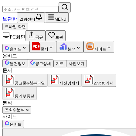
보관함
알림센터
MENU
모바일 화면
PC화면
공유
보관
온비드
문서
분석
사이트
온비드
물건정보
공고상세
지도
사진보기
문서
공고문&첨부파일
재산명세서
감정평가서
등기부등본
분석
조회수분석
M
사이트
온비드