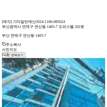
[
매각
]
기타일반재산
2024-1100-085024
부산광역시 연제구 연산동 1405-7 오피스텔 202호
부산 연제구 연산동 1405-7
주소복사
사진
지도
1
/
1
사진 전체보기