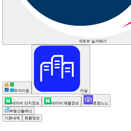
국토부 실거래가
토지이음
아실
네이버 단지정보
네이버 매물정보
호갱노노
부동산플래닛
기본내역
현황정보