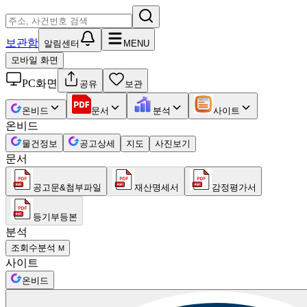
보관함
알림센터
MENU
모바일 화면
PC화면
공유
보관
온비드
문서
분석
사이트
온비드
물건정보
공고상세
지도
사진보기
문서
공고문&첨부파일
재산명세서
감정평가서
등기부등본
분석
조회수분석
M
사이트
온비드