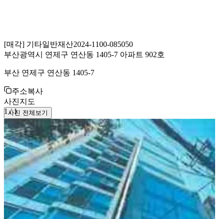
[
매각
]
기타일반재산
2024-1100-085050
부산광역시 연제구 연산동 1405-7 아파트 902호
부산 연제구 연산동 1405-7
주소복사
사진
지도
1
/
1
사진 전체보기