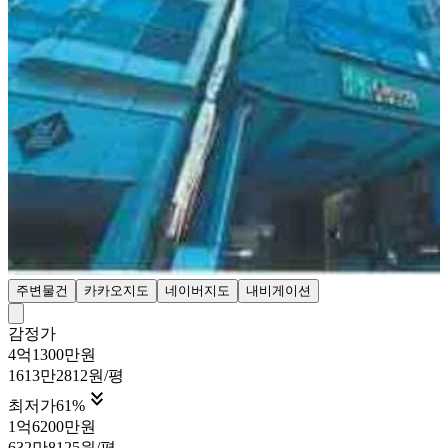
주변물건
카카오지도
네이버지도
내비게이션
감정가
4억1300만원
1613만2812원/평

최저가
61
%
1억6200만원
632만8125원/평