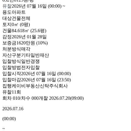
유찰
2026년 07월 16일 (00:00)
~
용도
아파트
대상
건물전체
토지
0㎡ (0평)
건물
84.618㎡ (25.6평)
감정
2026년 01월 28일
보증금
1620만원
(10%)
처분방식
매각
자산구분
기타일반재산
입찰방식
일반경쟁
입찰방법
전자입찰
입찰시작
2026년 07월 16일 (00:00)
입찰마감
2026년 07월 16일 (23:50)
집행
케이비부동산신탁주식회사
유찰11회
회차
010
/차수
000
개찰
2026.07.20
(
09:00
)
2026.07.16
(
00:00
)
~