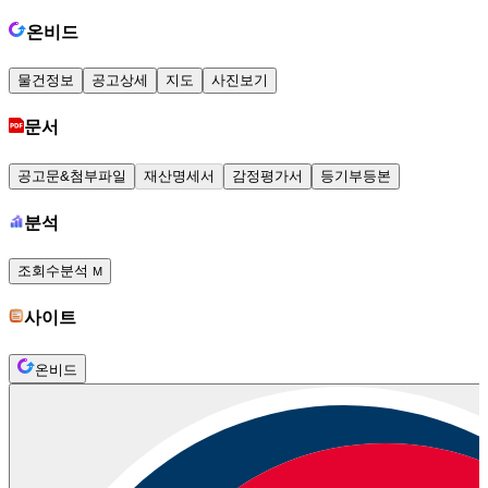
온비드
물건정보
공고상세
지도
사진보기
문서
공고문&첨부파일
재산명세서
감정평가서
등기부등본
분석
조회수분석
M
사이트
온비드