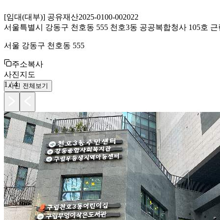
[
임대(대부)
]
공유재산
2025-0100-002022
서울특별시 강동구 천호동 555 천호3동 공공복합청사 105호
서울 강동구 천호동 555
주소복사
사진
지도
1
/
4
사진 전체보기