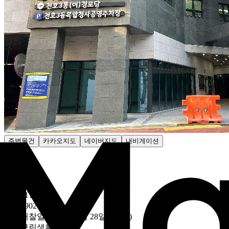
주변물건
카카오지도
네이버지도
내비게이션
감정가
- 원
낙찰가
695만1100원
51만9902원/평
낙찰
개찰일
2025년 07월 28일 (10:00)
용도
근린생활시설