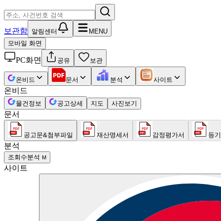
보관함
알림센터
MENU
모바일 화면
PC화면
공유
보관
온비드
문서
분석
사이트
온비드
물건정보
공고상세
지도
사진보기
문서
공고문&첨부파일
재산명세서
감정평가서
등기
분석
조회수분석
M
사이트