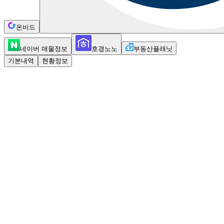
온비드
네이버 매물정보
호갱노노
부동산플래닛
기본내역
현황정보