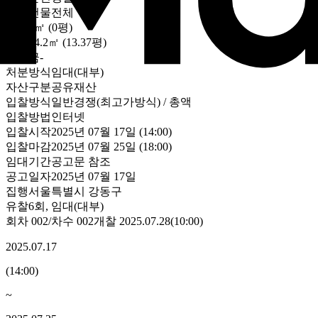
대상
건물전체
토지
0㎡ (0평)
건물
44.2㎡ (13.37평)
보증금
-
처분방식
임대(대부)
자산구분
공유재산
입찰방식
일반경쟁(최고가방식) / 총액
입찰방법
인터넷
입찰시작
2025년 07월 17일 (14:00)
입찰마감
2025년 07월 25일 (18:00)
임대기간
공고문 참조
공고일자
2025년 07월 17일
집행
서울특별시 강동구
유찰6회
,
임대(대부)
회차
002
/차수
002
개찰
2025.07.28
(
10:00
)
2025.07.17
(
14:00
)
~