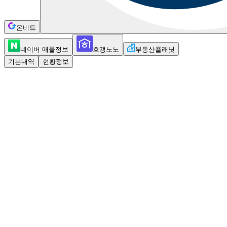
온비드
네이버 매물정보
호갱노노
부동산플래닛
기본내역
현황정보