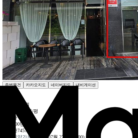
주변물건
카카오지도
네이버지도
내비게이션
감정가
2억9900만원
2043만7457원/평
최저가
2억9900만원
2043만7457원/평
수의계약가능
2026년 07월 27일 (10:00)
~