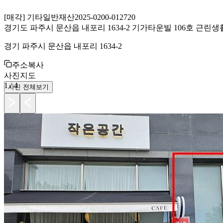
[
매각
]
기타일반재산
2025-0200-012720
경기도 파주시 문산읍 내포리 1634-2 기가타운빌 106호 근린
경기 파주시 문산읍 내포리 1634-2
주소복사
사진
지도
1
/
4
사진 전체보기