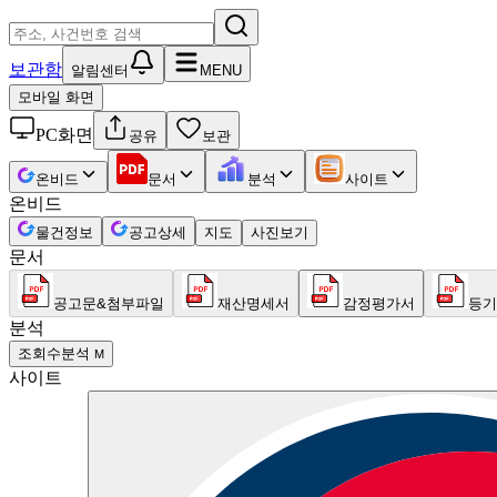
보관함
알림센터
MENU
모바일 화면
PC화면
공유
보관
온비드
문서
분석
사이트
온비드
물건정보
공고상세
지도
사진보기
문서
공고문&첨부파일
재산명세서
감정평가서
등기
분석
조회수분석
M
사이트