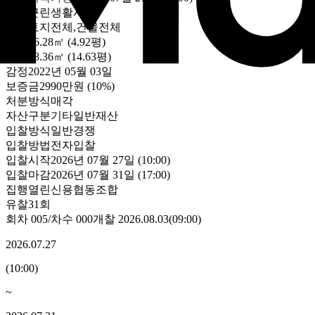
용도
근린생활시설
대상
토지전체,건물전체
토지
16.28㎡ (4.92평)
건물
48.36㎡ (14.63평)
감정
2022년 05월 03일
보증금
2990만원
(10%)
처분방식
매각
자산구분
기타일반재산
입찰방식
일반경쟁
입찰방법
전자입찰
입찰시작
2026년 07월 27일 (10:00)
입찰마감
2026년 07월 31일 (17:00)
집행
열린신용협동조합
유찰31회
회차
005
/차수
000
개찰
2026.08.03
(
09:00
)
2026.07.27
(
10:00
)
~