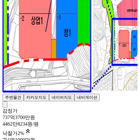
주변물건
카카오지도
네이버지도
내비게이션
감정가
737억3700만원
4462만8234원/평

낙찰가
2
%
751억1000만원