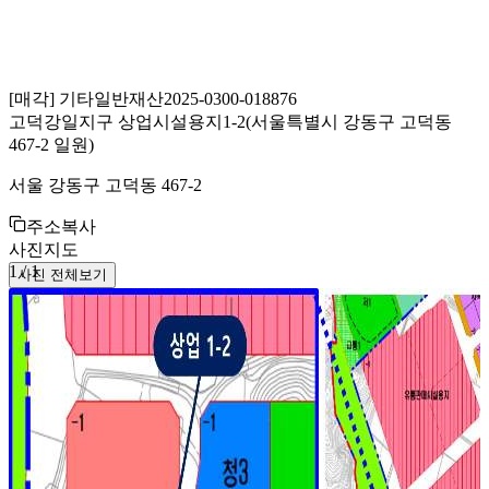
[
매각
]
기타일반재산
2025-0300-018876
고덕강일지구 상업시설용지1-2(서울특별시 강동구 고덕동
467-2 일원)
서울 강동구 고덕동 467-2
주소복사
사진
지도
1
/
1
사진 전체보기