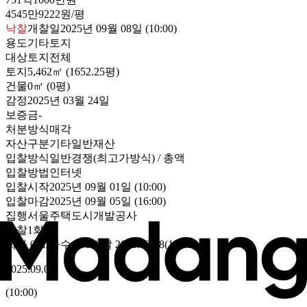
4545만9222원/평
낙찰
개찰일
2025년 09월 08일 (10:00)
용도
기타토지
대상
토지전체
토지
5,462㎡ (1652.25평)
건물
0㎡ (0평)
감정
2025년 03월 24일
보증금
-
처분방식
매각
자산구분
기타일반재산
입찰방식
일반경쟁(최고가방식) / 총액
입찰방법
인터넷
입찰시작
2025년 09월 01일 (10:00)
입찰마감
2025년 09월 05일 (16:00)
집행
서울주택도시개발공사
유찰1회
회차
001
/차수
001
개찰
2025.09.08
(
10:00
)
2025.09.01
(
10:00
)