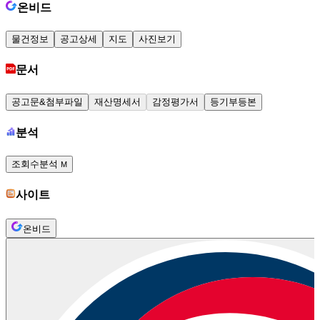
온비드
물건정보
공고상세
지도
사진보기
문서
공고문&첨부파일
재산명세서
감정평가서
등기부등본
분석
조회수분석
M
사이트
온비드