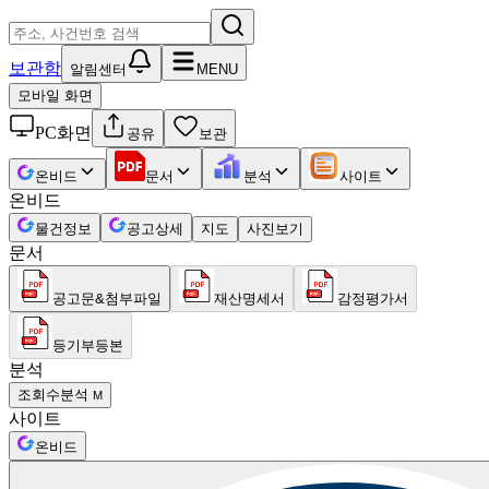
보관함
알림센터
MENU
모바일 화면
PC화면
공유
보관
온비드
문서
분석
사이트
온비드
물건정보
공고상세
지도
사진보기
문서
공고문&첨부파일
재산명세서
감정평가서
등기부등본
분석
조회수분석
M
사이트
온비드