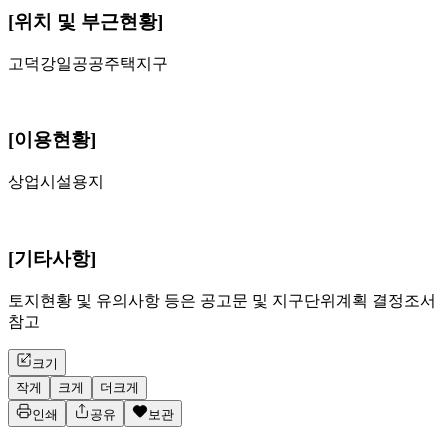
[위치 및 부근현황]
고덕강일공공주택지구
[이용현황]
상업시설용지
[기타사항]
토지현황 및 유의사항 등은 공고문 및 지구단위계획 결정조서
참고
크기
작게
크게
더크게
인쇄
공유
보관