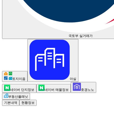
국토부 실거래가
토지이음
아실
네이버 단지정보
네이버 매물정보
호갱노노
부동산플래닛
기본내역
현황정보