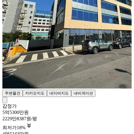
주변물건
카카오지도
네이버지도
내비게이션
감정가
5억5300만원
2229만8387원/평

최저가
18
%
4억5243만원