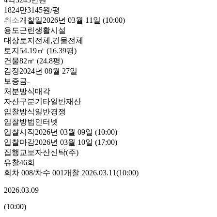
1824만3145원/평
취소
개찰일
2026년 03월 11일 (10:00)
용도
근린생활시설
대상
토지전체,건물전체
토지
54.19㎡ (16.39평)
건물
82㎡ (24.8평)
감정
2024년 08월 27일
보증금
-
처분방식
매각
자산구분
기타일반재산
입찰방식
일반경쟁
입찰방법
인터넷
입찰시작
2026년 03월 09일 (10:00)
입찰마감
2026년 03월 10일 (17:00)
집행
교보자산신탁(주)
유찰46회
회차
008
/차수
001
개찰
2026.03.11
(
10:00
)
2026.03.09
(
10:00
)