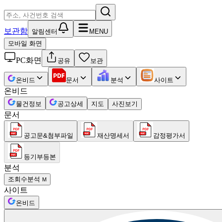
보관함
알림센터
MENU
모바일 화면
PC화면
공유
보관
온비드
문서
분석
사이트
온비드
물건정보
공고상세
지도
사진보기
문서
공고문&첨부파일
재산명세서
감정평가서
등기부등본
분석
조회수분석
M
사이트
온비드