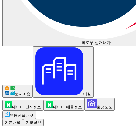
국토부 실거래가
토지이음
아실
네이버 단지정보
네이버 매물정보
호갱노노
부동산플래닛
기본내역
현황정보