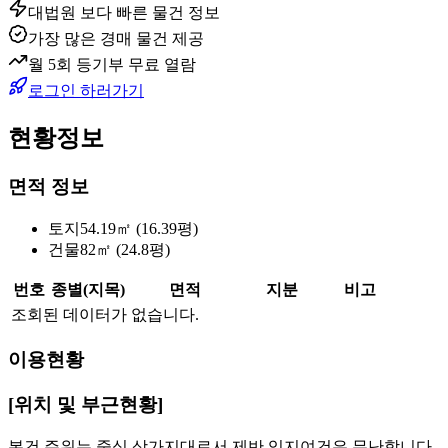
대법원 보다 빠른 물건 정보
가장 많은 경매 물건 제공
월 5회 등기부 무료 열람
로그인 하러가기
현황정보
면적 정보
토지
54.19㎡ (16.39평)
건물
82㎡ (24.8평)
번호
종별(지목)
면적
지분
비고
조회된 데이터가 없습니다.
이용현황
[위치 및 부근현황]
본건 주위는 중심 상가지대로서 제반 입지여건은 무난합니다.