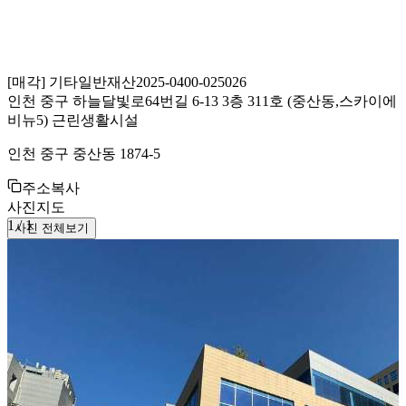
[
매각
]
기타일반재산
2025-0400-025026
인천 중구 하늘달빛로64번길 6-13 3층 311호 (중산동,스카이에
비뉴5) 근린생활시설
인천 중구 중산동 1874-5
주소복사
사진
지도
1
/
1
사진 전체보기