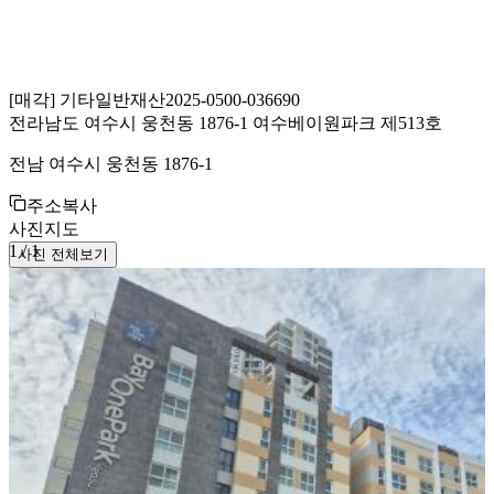
[
매각
]
기타일반재산
2025-0500-036690
전라남도 여수시 웅천동 1876-1 여수베이원파크 제513호
전남 여수시 웅천동 1876-1
주소복사
사진
지도
1
/
1
사진 전체보기