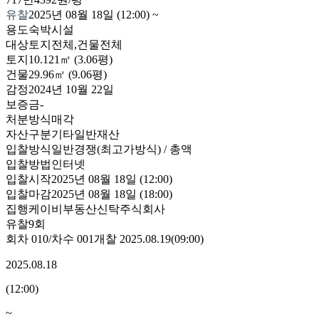
유찰
2025년 08월 18일 (12:00)
~
용도
숙박시설
대상
토지전체,건물전체
토지
10.121㎡ (3.06평)
건물
29.96㎡ (9.06평)
감정
2024년 10월 22일
보증금
-
처분방식
매각
자산구분
기타일반재산
입찰방식
일반경쟁(최고가방식) / 총액
입찰방법
인터넷
입찰시작
2025년 08월 18일 (12:00)
입찰마감
2025년 08월 18일 (18:00)
집행
케이비부동산신탁주식회사
유찰9회
회차
010
/차수
001
개찰
2025.08.19
(
09:00
)
2025.08.18
(
12:00
)
~