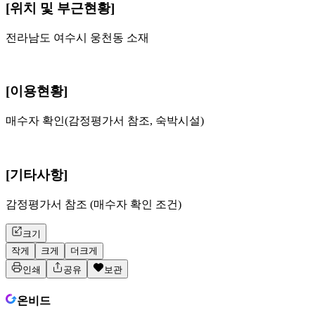
[위치 및 부근현황]
전라남도 여수시 웅천동 소재
[이용현황]
매수자 확인(감정평가서 참조, 숙박시설)
[기타사항]
감정평가서 참조 (매수자 확인 조건)
크기
작게
크게
더크게
인쇄
공유
보관
온비드