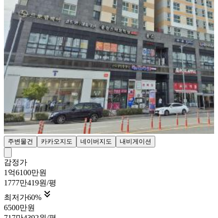
주변물건
카카오지도
네이버지도
내비게이션
감정가
1억6100만원
1777만419원/평

최저가
60
%
6500만원
717만4392원/평