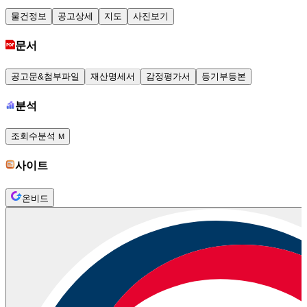
물건정보
공고상세
지도
사진보기
문서
공고문&첨부파일
재산명세서
감정평가서
등기부등본
분석
조회수분석
M
사이트
온비드