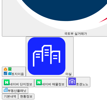
국토부 실거래가
토지이음
아실
네이버 단지정보
네이버 매물정보
호갱노노
부동산플래닛
기본내역
현황정보