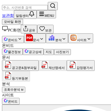
보관함
알림센터
MENU
모바일 화면
PC화면
공유
보관
온비드
문서
분석
사이트
온비드
물건정보
공고상세
지도
사진보기
문서
공고문&첨부파일
재산명세서
감정평가서
등기부등본
분석
조회수분석
M
사이트
온비드