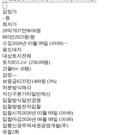
감정가
- 원
최저가
20억7837만9650원
805만2925원/평
유찰
2026년 03월 09일 (10:00)
~
용도
대지
대상
토지전체
토지
853.2㎡ (258.09평)
건물
0㎡ (0평)
감정
—
보증금
6235만1400원
(3%)
처분방식
매각
자산구분
기타일반재산
입찰방식
일반경쟁
입찰방법
전자입찰
입찰시작
2026년 03월 09일 (10:00)
입찰마감
2026년 06월 08일 (16:00)
집행
신경주역세권공영개발(주)
유찰2회