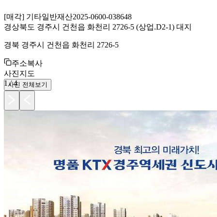
[
매각
]
기타일반재산
2025-0600-038648
경상북도 경주시 건천읍 화천리 2726-5 (상업.D2-1) 대지
경북 경주시 건천읍 화천리 2726-5
주소복사
사진
지도
1
/
4
사진 전체보기