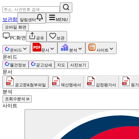
보관함
알림센터
MENU
모바일 화면
PC화면
공유
보관
온비드
문서
분석
사이트
온비드
물건정보
공고상세
지도
사진보기
문서
공고문&첨부파일
재산명세서
감정평가서
등기
분석
조회수분석
M
사이트