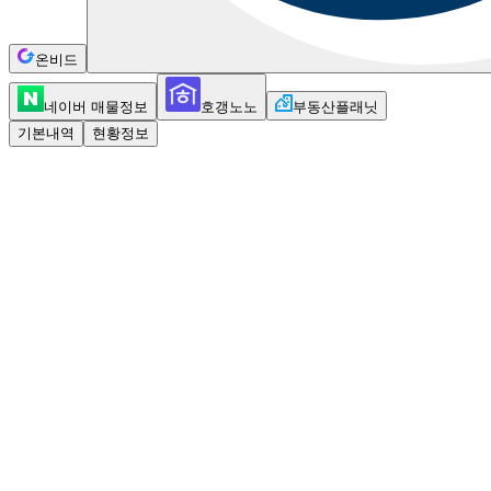
온비드
네이버 매물정보
호갱노노
부동산플래닛
기본내역
현황정보