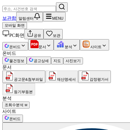
보관함
알림센터
MENU
모바일 화면
PC화면
공유
보관
온비드
문서
분석
사이트
온비드
물건정보
공고상세
지도
사진보기
문서
공고문&첨부파일
재산명세서
감정평가서
등기부등본
분석
조회수분석
M
사이트
온비드