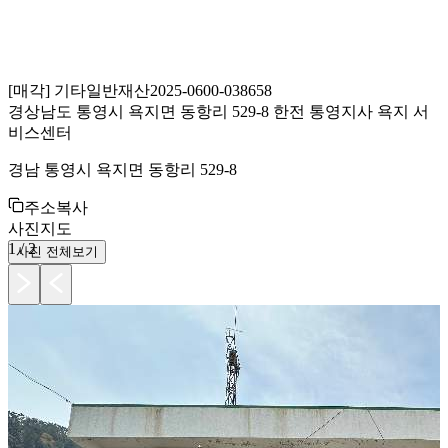
[
매각
]
기타일반재산
2025-0600-038658
경상남도 통영시 욕지면 동항리 529-8 한전 통영지사 욕지 서
비스센터
경남 통영시 욕지면 동항리 529-8
주소복사
사진
지도
1
/
2
사진 전체보기