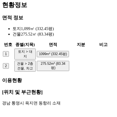
현황정보
면적 정보
토지
1,099㎡ (332.45평)
건물
275.52㎡ (83.34평)
번호
종별(지목)
면적
지분
비고
토지 > 대
1
1099m² (332.45평)
지
건물 > 2층
275.52m² (83.34
2
평)
건물, 차고
이용현황
[위치 및 부근현황]
경남 통영시 욕지면 동항리 소재