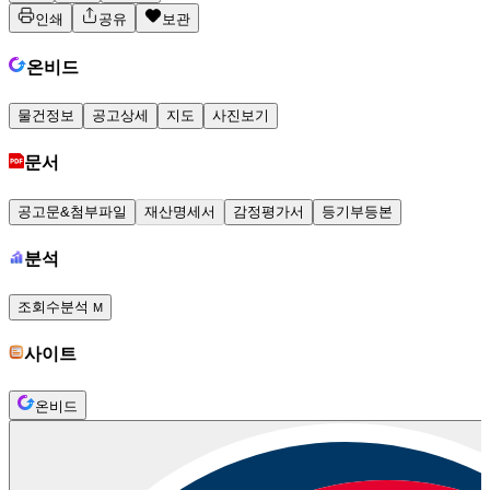
인쇄
공유
보관
온비드
물건정보
공고상세
지도
사진보기
문서
공고문&첨부파일
재산명세서
감정평가서
등기부등본
분석
조회수분석
M
사이트
온비드