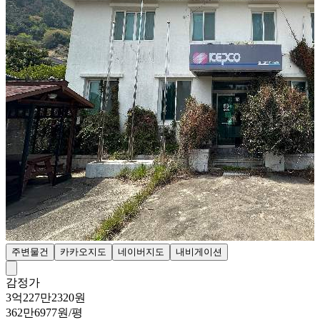
주변물건
카카오지도
네이버지도
내비게이션
감정가
3억227만2320원
362만6977원/평