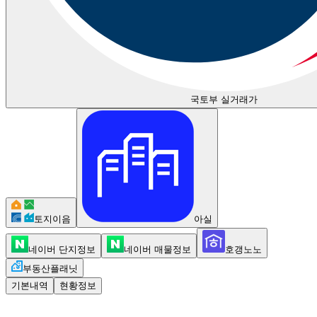
국토부 실거래가
토지이음
아실
네이버 단지정보
네이버 매물정보
호갱노노
부동산플래닛
기본내역
현황정보