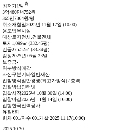

최저가
1
%
3억480만4752원
365만7364원/평
취소
개찰일
2025년 11월 17일 (10:00)
용도
업무시설
대상
토지전체,건물전체
토지
1,099㎡ (332.45평)
건물
275.52㎡ (83.34평)
감정
2025년 05월 23일
보증금
-
처분방식
매각
자산구분
기타일반재산
입찰방식
일반경쟁(최고가방식) / 총액
입찰방법
인터넷
입찰시작
2025년 10월 30일 (14:00)
입찰마감
2025년 11월 14일 (16:00)
집행
한국전력공사
유찰6회
회차
001
/차수
001
개찰
2025.11.17
(
10:00
)
2025.10.30