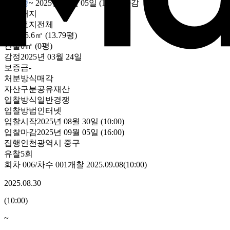
개찰중
~
2025년 09월 05일 (16:00)
마감
용도
대지
대상
토지전체
토지
45.6㎡ (13.79평)
건물
0㎡ (0평)
감정
2025년 03월 24일
보증금
-
처분방식
매각
자산구분
공유재산
입찰방식
일반경쟁
입찰방법
인터넷
입찰시작
2025년 08월 30일 (10:00)
입찰마감
2025년 09월 05일 (16:00)
집행
인천광역시 중구
유찰5회
회차
006
/차수
001
개찰
2025.09.08
(
10:00
)
2025.08.30
(
10:00
)
~