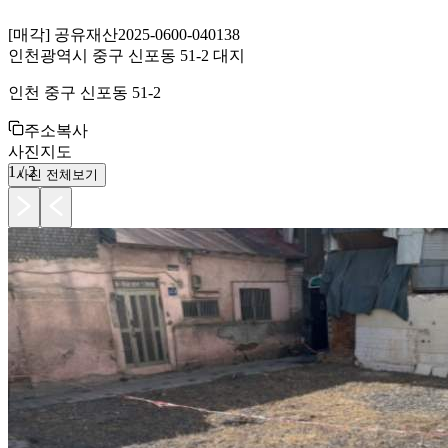
[
매각
]
공유재산
2025-0600-040138
인천광역시 중구 신포동 51-2 대지
인천 중구 신포동 51-2
주소복사
사진
지도
1
/
2
사진 전체보기