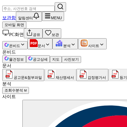
보관함
알림센터
MENU
모바일 화면
PC화면
공유
보관
온비드
문서
분석
사이트
온비드
물건정보
공고상세
지도
사진보기
문서
공고문&첨부파일
재산명세서
감정평가서
등기
분석
조회수분석
M
사이트