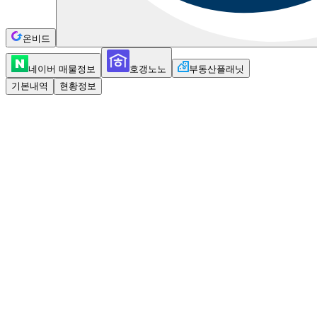
온비드
네이버 매물정보
호갱노노
부동산플래닛
기본내역
현황정보