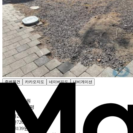
주변물건
카카오지도
네이버지도
내비게이션
감정가
9302만4000원
674만5757원/평

최저가
20
%
7464만7200원
541만3139원/평