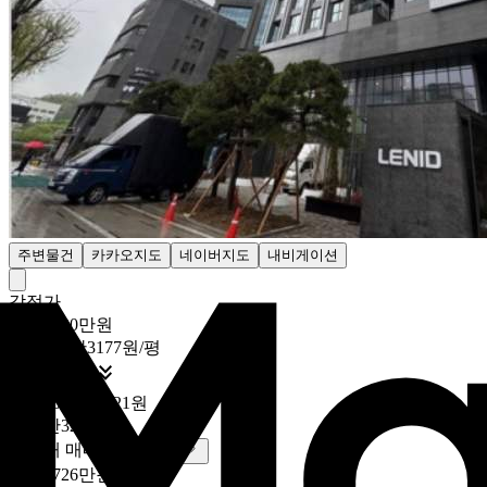
주변물건
카카오지도
네이버지도
내비게이션
감정가
19억5000만원
1억2854만3177원/평

최저가
37
%
12억2043만1421원
8045만324원/평
실거래 매매
매매
자세히
10억8726만원