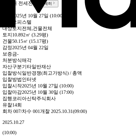
실거래 전세
전세
자세히
-
유찰
2025년 10월 27일 (10:00)
~
용도
오피스텔
대상
토지전체,건물전체
토지
10.892㎡ (3.29평)
건물
50.15㎡ (15.17평)
감정
2025년 04월 22일
보증금
-
처분방식
매각
자산구분
기타일반재산
입찰방식
일반경쟁(최고가방식) / 총액
입찰방법
인터넷
입찰시작
2025년 10월 27일 (10:00)
입찰마감
2025년 10월 30일 (17:00)
집행
코리아신탁주식회사
유찰14회
회차
007
/차수
001
개찰
2025.10.31
(
09:00
)
2025.10.27
(
10:00
)