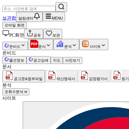
보관함
알림센터
MENU
모바일 화면
PC화면
공유
보관
온비드
문서
분석
사이트
온비드
물건정보
공고상세
지도
사진보기
문서
공고문&첨부파일
재산명세서
감정평가서
등기
분석
조회수분석
M
사이트