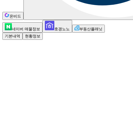
온비드
네이버 매물정보
호갱노노
부동산플래닛
기본내역
현황정보