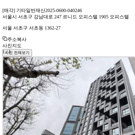
[
매각
]
기타일반재산
2025-0600-040246
서울시 서초구 강남대로 247 르니드 오피스텔 1905 오피스텔
서울 서초구 서초동 1362-27
주소복사
사진
지도
1
/
1
사진 전체보기