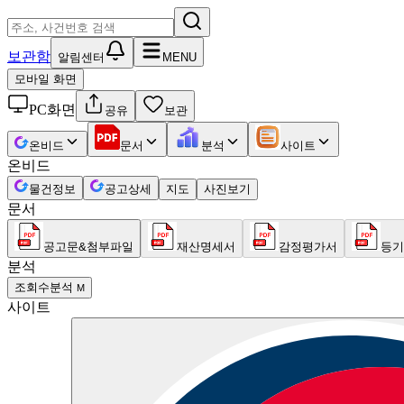
보관함
알림센터
MENU
모바일 화면
PC화면
공유
보관
온비드
문서
분석
사이트
온비드
물건정보
공고상세
지도
사진보기
문서
공고문&첨부파일
재산명세서
감정평가서
등기
분석
조회수분석
M
사이트