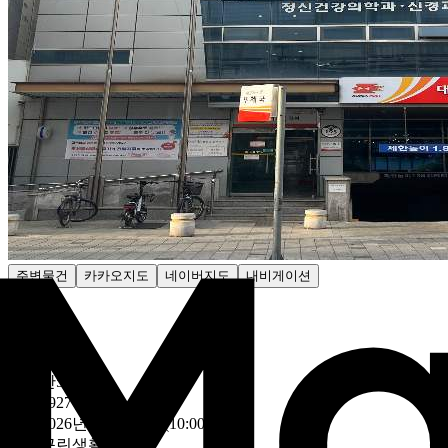
주변물건
카카오지도
네이버지도
내비게이션
감정가
- 원
최저가
2172만5820원
25만6927원/평
유찰
2026년 07월 29일 (10:00)
~
용도
근린생활시설