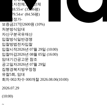
대상
토지전체,건물전체
토지
118.55㎡ (35.86평)
건물
279.54㎡ (84.56평)
최초예정가
-
보증금
217만2600원
(10%)
처분방식
임대
자산구분
국유재산
입찰방식
일반경쟁
입찰방법
전자입찰
입찰시작
2026년 07월 29일 (10:00)
입찰마감
2026년 08월 05일 (16:00)
임대기간
공고문 참조
공고일자
2026년 07월 29일
집행
경북지방우정청
유찰5회
,
임대
회차
002
/차수
000
개찰
2026.08.06
(
10:00
)
2026.07.29
(
10:00
)
~