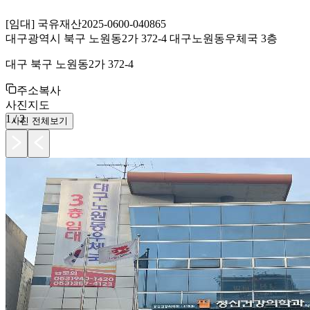
[
임대
]
국유재산
2025-0600-040865
대구광역시 북구 노원동2가 372-4 대구노원동우체국 3층
대구 북구 노원동2가 372-4
주소복사
사진
지도
1
/
2
사진 전체보기