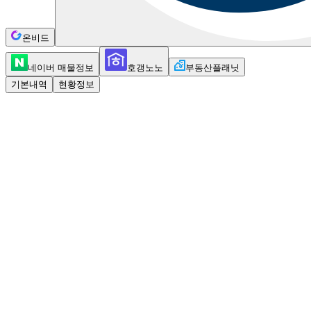
온비드
네이버 매물정보
호갱노노
부동산플래닛
기본내역
현황정보