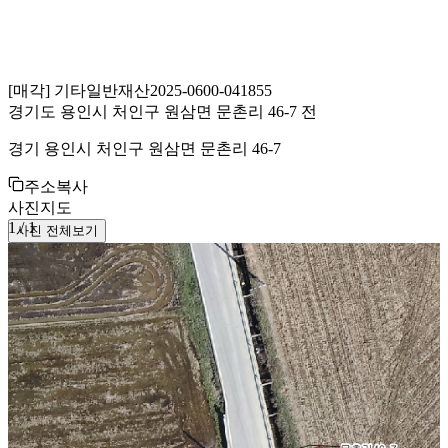
[
매각
]
기타일반재산
2025-0600-041855
경기도 용인시 처인구 원삼면 문촌리 46-7 전
경기 용인시 처인구 원삼면 문촌리 46-7
주소복사
사진
지도
1
/
1
사진 전체보기