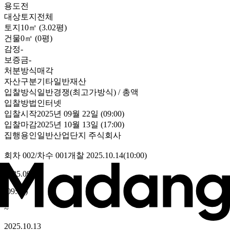
용도
전
대상
토지전체
토지
10㎡ (3.02평)
건물
0㎡ (0평)
감정
-
보증금
-
처분방식
매각
자산구분
기타일반재산
입찰방식
일반경쟁(최고가방식) / 총액
입찰방법
인터넷
입찰시작
2025년 09월 22일 (09:00)
입찰마감
2025년 10월 13일 (17:00)
집행
용인일반산업단지 주식회사
회차
002
/차수
001
개찰
2025.10.14
(
10:00
)
2025.09.22
(
09:00
)
~
2025.10.13