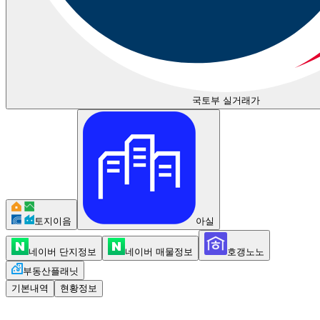
국토부 실거래가
토지이음
아실
네이버 단지정보
네이버 매물정보
호갱노노
부동산플래닛
기본내역
현황정보