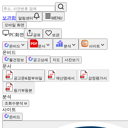
보관함
알림센터
MENU
모바일 화면
PC화면
공유
보관
온비드
문서
분석
사이트
온비드
물건정보
공고상세
지도
사진보기
문서
공고문&첨부파일
재산명세서
감정평가서
등기부등본
분석
조회수분석
M
사이트
온비드