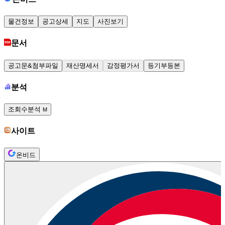
물건정보
공고상세
지도
사진보기
문서
공고문&첨부파일
재산명세서
감정평가서
등기부등본
분석
조회수분석
M
사이트
온비드