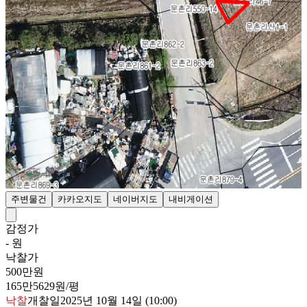
주변물건
카카오지도
네이버지도
내비게이션
감정가
- 원
낙찰가
500만원
165만5629원/평
낙찰
개찰일
2025년 10월 14일 (10:00)