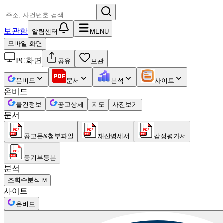
보관함
알림센터
MENU
모바일 화면
PC화면
공유
보관
온비드
문서
분석
사이트
온비드
물건정보
공고상세
지도
사진보기
문서
공고문&첨부파일
재산명세서
감정평가서
등기부등본
분석
조회수분석
M
사이트
온비드