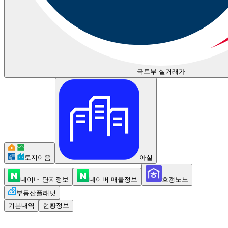
국토부 실거래가
토지이음
아실
네이버 단지정보
네이버 매물정보
호갱노노
부동산플래닛
기본내역
현황정보