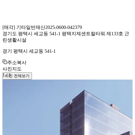
[
매각
]
기타일반재산
2025-0600-042379
경기도 평택시 세교동 541-1 평택지제센트럴타워 제133호 근
린생활시설
경기 평택시 세교동 541-1
주소복사
사진
지도
1
/
1
사진 전체보기