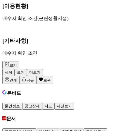
[이용현황]
매수자 확인 조건(근린생활시설)
[기타사항]
매수자 확인 조건
크기
작게
크게
더크게
인쇄
공유
보관
온비드
물건정보
공고상세
지도
사진보기
문서