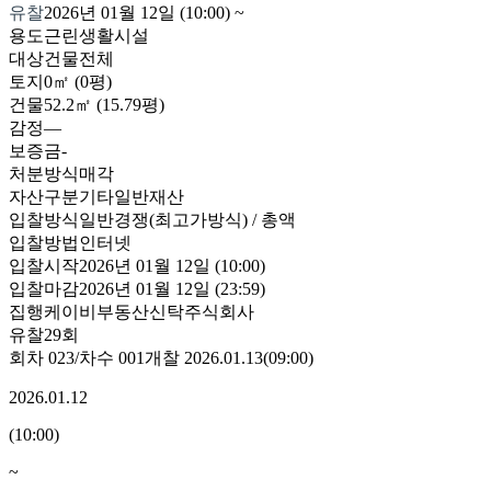
유찰
2026년 01월 12일 (10:00)
~
용도
근린생활시설
대상
건물전체
토지
0㎡ (0평)
건물
52.2㎡ (15.79평)
감정
—
보증금
-
처분방식
매각
자산구분
기타일반재산
입찰방식
일반경쟁(최고가방식) / 총액
입찰방법
인터넷
입찰시작
2026년 01월 12일 (10:00)
입찰마감
2026년 01월 12일 (23:59)
집행
케이비부동산신탁주식회사
유찰29회
회차
023
/차수
001
개찰
2026.01.13
(
09:00
)
2026.01.12
(
10:00
)
~