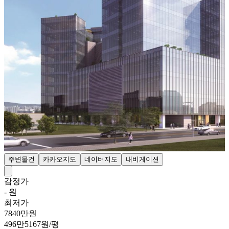
주변물건
카카오지도
네이버지도
내비게이션
감정가
- 원
최저가
7840만원
496만5167원/평