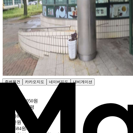
주변물건
카카오지도
네이버지도
내비게이션
감정가
1억5717만5050원
208만5932원/평

낙찰가
80
%
3200만원
42만4684원/평