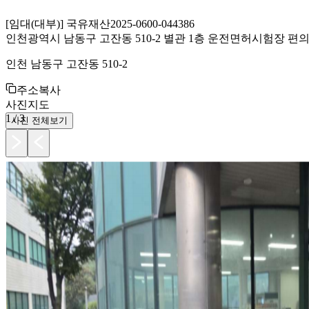
[
임대(대부)
]
국유재산
2025-0600-044386
인천광역시 남동구 고잔동 510-2 별관 1층 운전면허시험장 편
인천 남동구 고잔동 510-2
주소복사
사진
지도
1
/
3
사진 전체보기