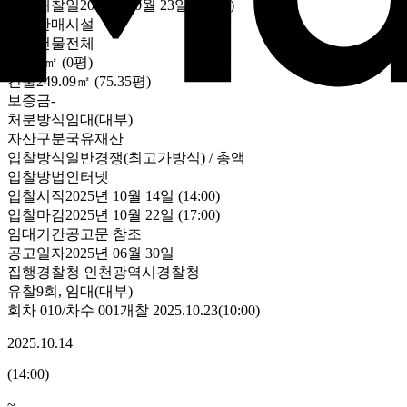
낙찰
개찰일
2025년 10월 23일 (10:00)
용도
판매시설
대상
건물전체
토지
0㎡ (0평)
건물
249.09㎡ (75.35평)
보증금
-
처분방식
임대(대부)
자산구분
국유재산
입찰방식
일반경쟁(최고가방식) / 총액
입찰방법
인터넷
입찰시작
2025년 10월 14일 (14:00)
입찰마감
2025년 10월 22일 (17:00)
임대기간
공고문 참조
공고일자
2025년 06월 30일
집행
경찰청 인천광역시경찰청
유찰9회
,
임대(대부)
회차
010
/차수
001
개찰
2025.10.23
(
10:00
)
2025.10.14
(
14:00
)
~