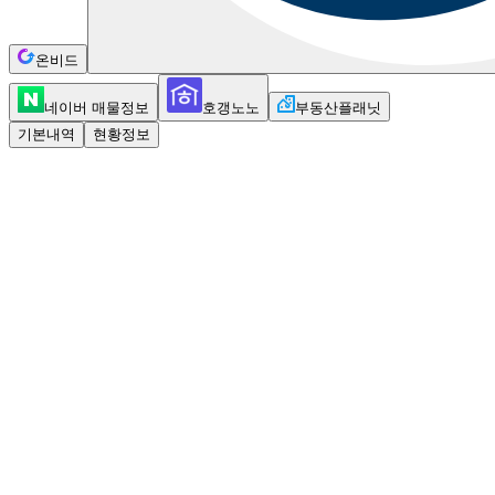
온비드
네이버 매물정보
호갱노노
부동산플래닛
기본내역
현황정보