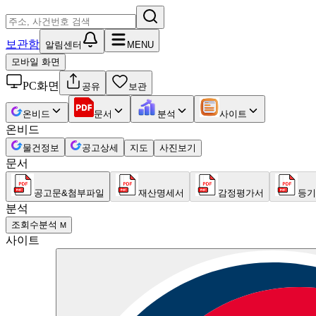
보관함
알림센터
MENU
모바일 화면
PC화면
공유
보관
온비드
문서
분석
사이트
온비드
물건정보
공고상세
지도
사진보기
문서
공고문&첨부파일
재산명세서
감정평가서
등기
분석
조회수분석
M
사이트