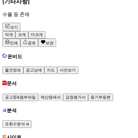
[기타사항]
수풀 등 존재
크기
작게
크게
더크게
인쇄
공유
보관
온비드
물건정보
공고상세
지도
사진보기
문서
공고문&첨부파일
재산명세서
감정평가서
등기부등본
분석
조회수분석
M
사이트