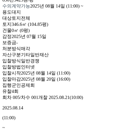
수의계약가능
2025년 08월 14일 (11:00)
~
용도
대지
대상
토지전체
토지
346.6㎡ (104.85평)
건물
0㎡ (0평)
감정
2025년 07월 15일
보증금
-
처분방식
매각
자산구분
기타일반재산
입찰방식
일반경쟁
입찰방법
인터넷
입찰시작
2025년 08월 14일 (11:00)
입찰마감
2025년 08월 20일 (16:00)
집행
군인공제회
유찰4회
회차
005
/차수
001
개찰
2025.08.21
(
10:00
)
2025.08.14
(
11:00
)
~