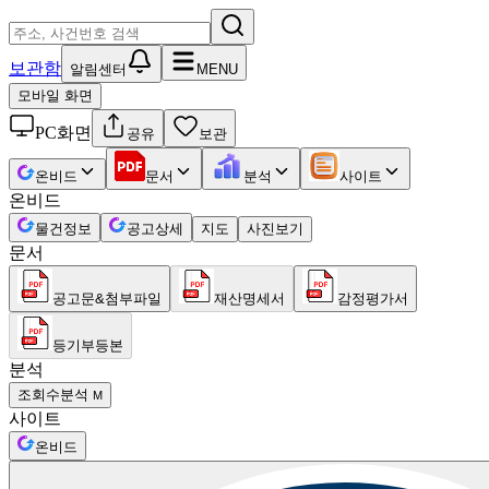
보관함
알림센터
MENU
모바일 화면
PC화면
공유
보관
온비드
문서
분석
사이트
온비드
물건정보
공고상세
지도
사진보기
문서
공고문&첨부파일
재산명세서
감정평가서
등기부등본
분석
조회수분석
M
사이트
온비드