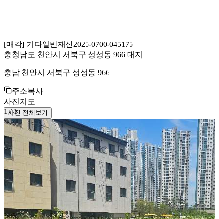
[
매각
]
기타일반재산
2025-0700-045175
충청남도 천안시 서북구 성성동 966 대지
충남 천안시 서북구 성성동 966
주소복사
사진
지도
1
/
1
사진 전체보기