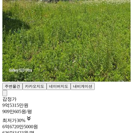
주변물건
카카오지도
네이버지도
내비게이션
감정가
9억5315만원
909만605원/평

최저가
30
%
6억6720만5000원
636만3423원/평