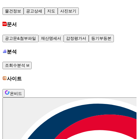
물건정보
공고상세
지도
사진보기
문서
공고문&첨부파일
재산명세서
감정평가서
등기부등본
분석
조회수분석
M
사이트
온비드