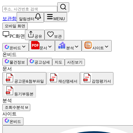
보관함
알림센터
MENU
모바일 화면
PC화면
공유
보관
온비드
문서
분석
사이트
온비드
물건정보
공고상세
지도
사진보기
문서
공고문&첨부파일
재산명세서
감정평가서
등기부등본
분석
조회수분석
M
사이트
온비드