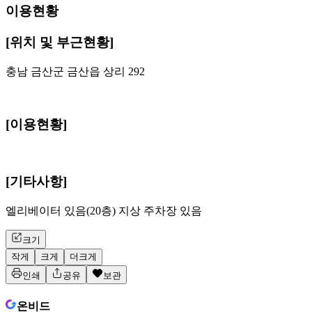
이용현황
[위치 및 부근현황]
충남 금산군 금산읍 상리 292
[이용현황]
[기타사항]
엘리베이터 있음(20층) 지상 주차장 있음
크기
작게
크게
더크게
인쇄
공유
보관
온비드