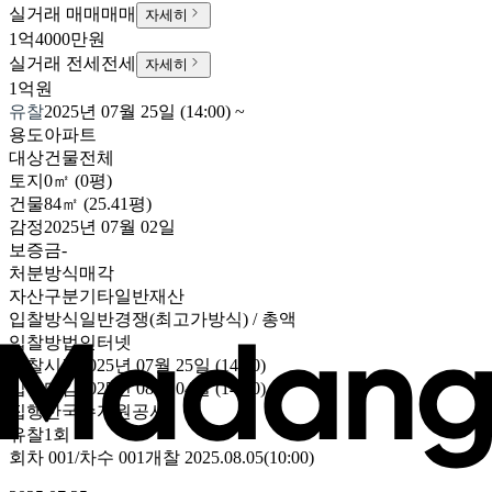
실거래 매매
매매
자세히
1억4000만원
실거래 전세
전세
자세히
1억원
유찰
2025년 07월 25일 (14:00)
~
용도
아파트
대상
건물전체
토지
0㎡ (0평)
건물
84㎡ (25.41평)
감정
2025년 07월 02일
보증금
-
처분방식
매각
자산구분
기타일반재산
입찰방식
일반경쟁(최고가방식) / 총액
입찰방법
인터넷
입찰시작
2025년 07월 25일 (14:00)
입찰마감
2025년 08월 04일 (14:00)
집행
한국수자원공사
유찰1회
회차
001
/차수
001
개찰
2025.08.05
(
10:00
)