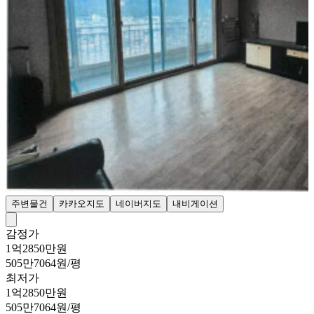
주변물건
카카오지도
네이버지도
내비게이션
감정가
1억2850만원
505만7064원/평
최저가
1억2850만원
505만7064원/평