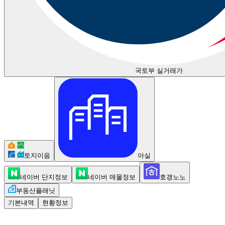
국토부 실거래가
토지이음
아실
네이버 단지정보
네이버 매물정보
호갱노노
부동산플래닛
기본내역
현황정보