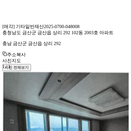
[
매각
]
기타일반재산
2025-0700-048008
충청남도 금산군 금산읍 상리 292 102동 2003호 아파트
충남 금산군 금산읍 상리 292
주소복사
사진
지도
1
/
1
사진 전체보기