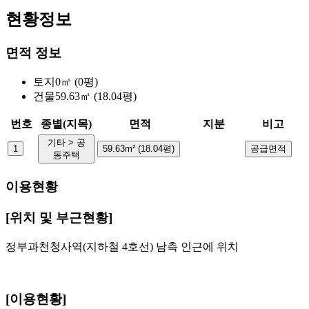
현황정보
면적 정보
토지
0㎡ (0평)
건물
59.63㎡ (18.04평)
번호
종별(지목)
면적
지분
비고
기타 > 공
1
59.63m² (18.04평)
공급면적
동주택
이용현황
[위치 및 부근현황]
정부과천청사역(지하철 4호선) 남측 인근에 위치
[이용현황]