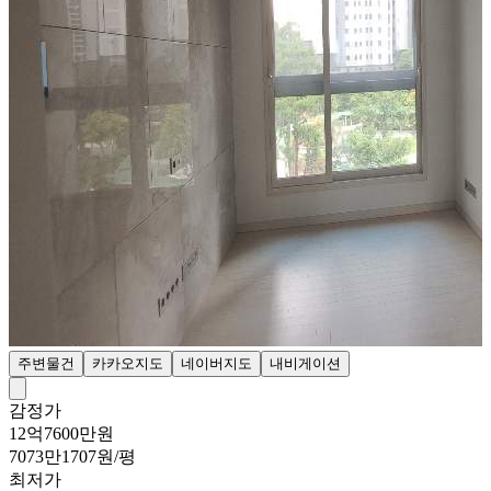
주변물건
카카오지도
네이버지도
내비게이션
감정가
12억7600만원
7073만1707원/평
최저가