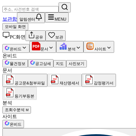
보관함
알림센터
MENU
모바일 화면
PC화면
공유
보관
온비드
문서
분석
사이트
온비드
물건정보
공고상세
지도
사진보기
문서
공고문&첨부파일
재산명세서
감정평가서
등기부등본
분석
조회수분석
M
사이트
온비드