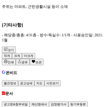
주위는 아파트, 근린생활시설 등이 소재
[기타사항]
- 해당층/총층: 4/31층 - 방수/욕실수: 1/1개 - 사용승인일: 2021.
1월
크기
작게
크게
더크게
인쇄
공유
보관
온비드
물건정보
공고상세
지도
사진보기
문서
공고문&첨부파일
재산명세서
감정평가서
등기부등본