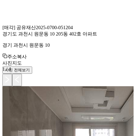
[
매각
]
공유재산
2025-0700-051204
경기도 과천시 원문동 10 205동 402호 아파트
경기 과천시 원문동 10
주소복사
사진
지도
1
/
4
사진 전체보기