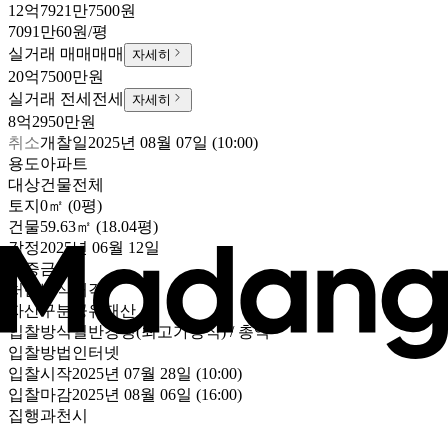
12억7921만7500원
7091만60원/평
실거래 매매
매매
자세히
20억7500만원
실거래 전세
전세
자세히
8억2950만원
취소
개찰일
2025년 08월 07일 (10:00)
용도
아파트
대상
건물전체
토지
0㎡ (0평)
건물
59.63㎡ (18.04평)
감정
2025년 06월 12일
보증금
-
처분방식
매각
자산구분
공유재산
입찰방식
일반경쟁(최고가방식) / 총액
입찰방법
인터넷
입찰시작
2025년 07월 28일 (10:00)
입찰마감
2025년 08월 06일 (16:00)
집행
과천시