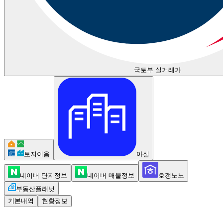
국토부 실거래가
토지이음
아실
네이버 단지정보
네이버 매물정보
호갱노노
부동산플래닛
기본내역
현황정보