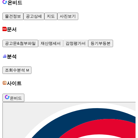
온비드
물건정보
공고상세
지도
사진보기
문서
공고문&첨부파일
재산명세서
감정평가서
등기부등본
분석
조회수분석
M
사이트
온비드