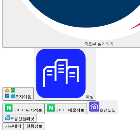
국토부 실거래가
토지이음
아실
네이버 단지정보
네이버 매물정보
호갱노노
부동산플래닛
기본내역
현황정보