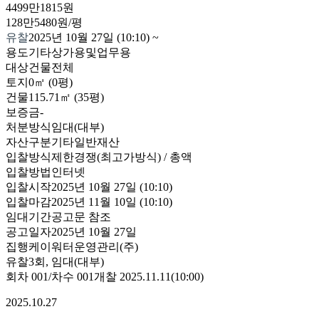
4499만1815원
128만5480원/평
유찰
2025년 10월 27일 (10:10)
~
용도
기타상가용및업무용
대상
건물전체
토지
0㎡ (0평)
건물
115.71㎡ (35평)
보증금
-
처분방식
임대(대부)
자산구분
기타일반재산
입찰방식
제한경쟁(최고가방식) / 총액
입찰방법
인터넷
입찰시작
2025년 10월 27일 (10:10)
입찰마감
2025년 11월 10일 (10:10)
임대기간
공고문 참조
공고일자
2025년 10월 27일
집행
케이워터운영관리(주)
유찰3회
,
임대(대부)
회차
001
/차수
001
개찰
2025.11.11
(
10:00
)
2025.10.27