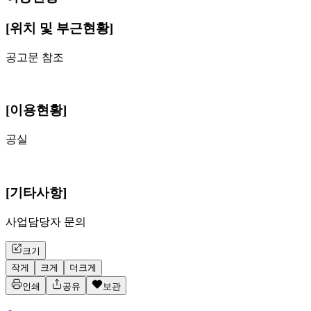
[위치 및 부근현황]
공고문 참조
[이용현황]
공실
[기타사항]
사업담당자 문의
크기
작게
크게
더크게
인쇄
공유
보관