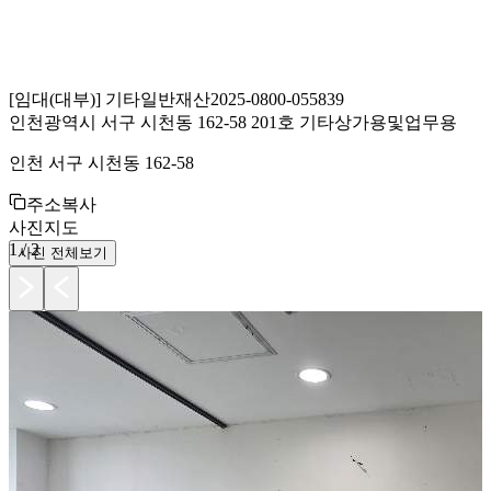
[
임대(대부)
]
기타일반재산
2025-0800-055839
인천광역시 서구 시천동 162-58 201호 기타상가용및업무용
인천 서구 시천동 162-58
주소복사
사진
지도
1
/
2
사진 전체보기