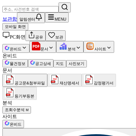
보관함
알림센터
MENU
모바일 화면
PC화면
공유
보관
온비드
문서
분석
사이트
온비드
물건정보
공고상세
지도
사진보기
문서
공고문&첨부파일
재산명세서
감정평가서
등기부등본
분석
조회수분석
M
사이트
온비드