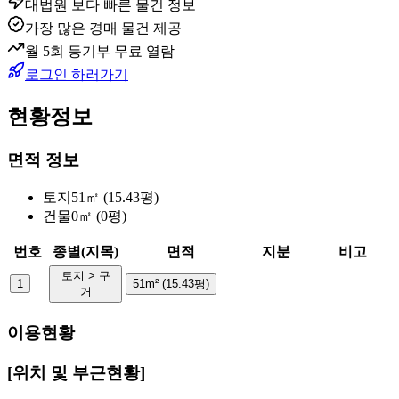
대법원 보다 빠른 물건 정보
가장 많은 경매 물건 제공
월 5회 등기부 무료 열람
로그인 하러가기
현황정보
면적 정보
토지
51㎡ (15.43평)
건물
0㎡ (0평)
번호
종별(지목)
면적
지분
비고
토지 > 구
1
51m² (15.43평)
거
이용현황
[위치 및 부근현황]