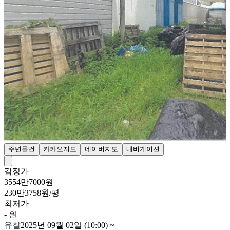
주변물건
카카오지도
네이버지도
내비게이션
감정가
3554만7000원
230만3758원/평
최저가
- 원
유찰
2025년 09월 02일 (10:00)
~