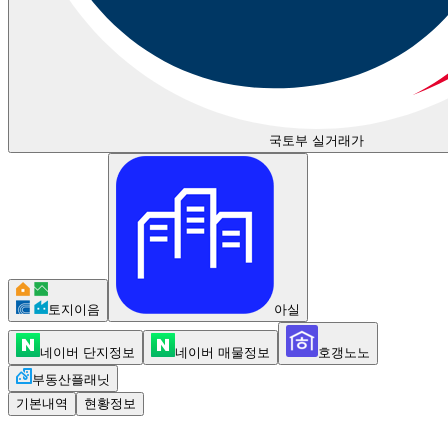
국토부 실거래가
토지이음
아실
네이버 단지정보
네이버 매물정보
호갱노노
부동산플래닛
기본내역
현황정보