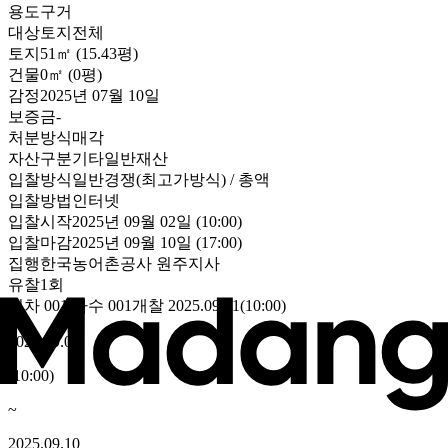
용도
구거
대상
토지전체
토지
51㎡ (15.43평)
건물
0㎡ (0평)
감정
2025년 07월 10일
보증금
-
처분방식
매각
자산구분
기타일반재산
입찰방식
일반경쟁(최고가방식) / 총액
입찰방법
인터넷
입찰시작
2025년 09월 02일 (10:00)
입찰마감
2025년 09월 10일 (17:00)
집행
한국농어촌공사 원주지사
유찰1회
회차
001
/차수
001
개찰
2025.09.11
(
10:00
)
2025.09.02
(
10:00
)
~
2025.09.10