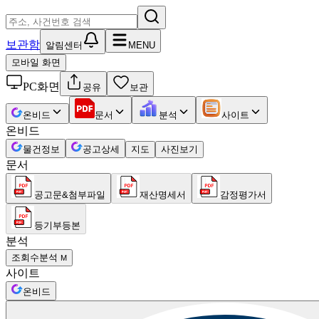
보관함
알림센터
MENU
모바일 화면
PC화면
공유
보관
온비드
문서
분석
사이트
온비드
물건정보
공고상세
지도
사진보기
문서
공고문&첨부파일
재산명세서
감정평가서
등기부등본
분석
조회수분석
M
사이트
온비드