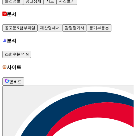
물건정보
공고상세
지도
사진보기
문서
공고문&첨부파일
재산명세서
감정평가서
등기부등본
분석
조회수분석
M
사이트
온비드