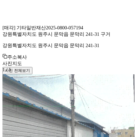
[
매각
]
기타일반재산
2025-0800-057194
강원특별자치도 원주시 문막읍 문막리 241-31 구거
강원특별자치도 원주시 문막읍 문막리 241-31
주소복사
사진
지도
1
/
1
사진 전체보기