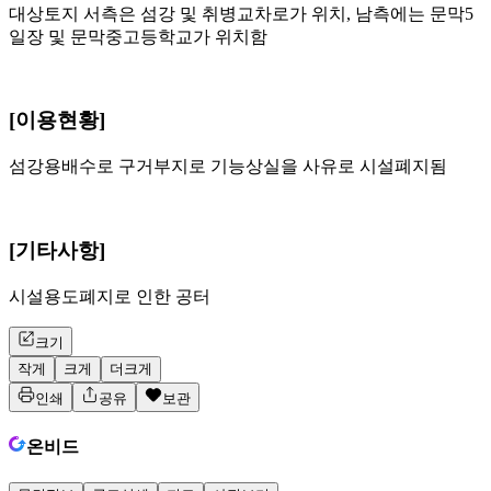
대상토지 서측은 섬강 및 취병교차로가 위치, 남측에는 문막5
일장 및 문막중고등학교가 위치함
[이용현황]
섬강용배수로 구거부지로 기능상실을 사유로 시설폐지됨
[기타사항]
시설용도폐지로 인한 공터
크기
작게
크게
더크게
인쇄
공유
보관
온비드