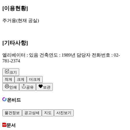
[이용현황]
주거용(현재 공실)
[기타사항]
엘리베이터 : 있음 건축연도 : 1989년 담당자 전화번호 : 02-
781-2374
크기
작게
크게
더크게
인쇄
공유
보관
온비드
물건정보
공고상세
지도
사진보기
문서