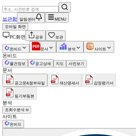
보관함
알림센터
MENU
모바일 화면
PC화면
공유
보관
온비드
문서
분석
사이트
온비드
물건정보
공고상세
지도
사진보기
문서
공고문&첨부파일
재산명세서
감정평가서
등기부등본
분석
조회수분석
M
사이트
온비드