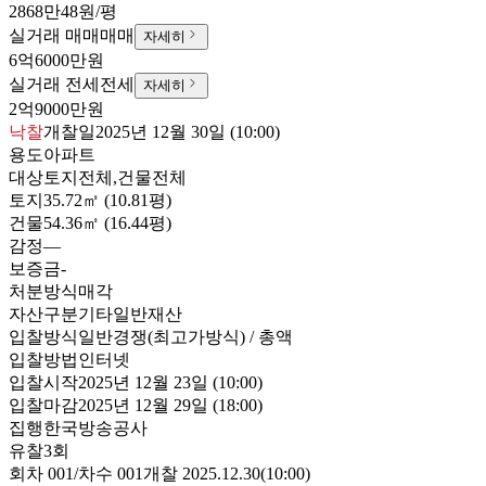
2868만48원/평
실거래 매매
매매
자세히
6억6000만원
실거래 전세
전세
자세히
2억9000만원
낙찰
개찰일
2025년 12월 30일 (10:00)
용도
아파트
대상
토지전체,건물전체
토지
35.72㎡ (10.81평)
건물
54.36㎡ (16.44평)
감정
—
보증금
-
처분방식
매각
자산구분
기타일반재산
입찰방식
일반경쟁(최고가방식) / 총액
입찰방법
인터넷
입찰시작
2025년 12월 23일 (10:00)
입찰마감
2025년 12월 29일 (18:00)
집행
한국방송공사
유찰3회
회차
001
/차수
001
개찰
2025.12.30
(
10:00
)