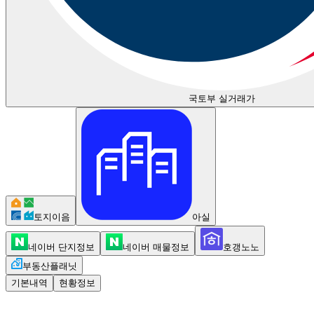
국토부 실거래가
토지이음
아실
네이버 단지정보
네이버 매물정보
호갱노노
부동산플래닛
기본내역
현황정보