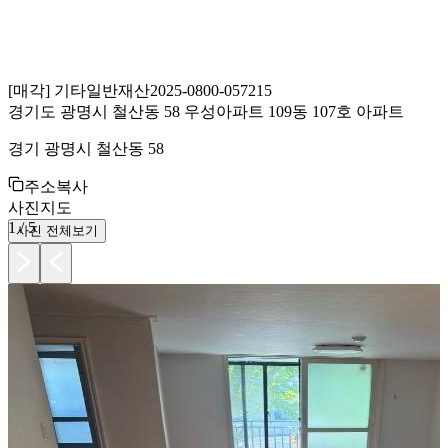
[
매각
]
기타일반재산
2025-0800-057215
경기도 광명시 철산동 58 우성아파트 109동 107호 아파트
경기 광명시 철산동 58
주소복사
사진
지도
1
/
5
사진 전체보기