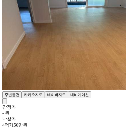
주변물건
카카오지도
네이버지도
내비게이션
감정가
- 원
낙찰가
4억7150만원