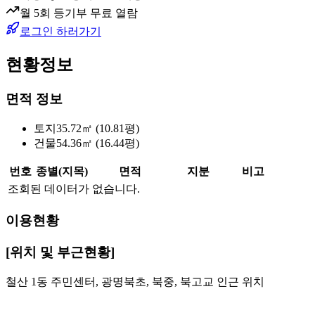
월 5회 등기부 무료 열람
로그인 하러가기
현황정보
면적 정보
토지
35.72㎡ (10.81평)
건물
54.36㎡ (16.44평)
번호
종별(지목)
면적
지분
비고
조회된 데이터가 없습니다.
이용현황
[위치 및 부근현황]
철산 1동 주민센터, 광명북초, 북중, 북고교 인근 위치