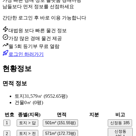
가장 빠른 경매 정보 플랫폼 경매마당
남들보다 먼저 정보를 선점하세요
간단한 로그인 후 바로 이용 가능합니다
대법원 보다 빠른 물건 정보
가장 많은 경매 물건 제공
월 5회 등기부 무료 열람
로그인 하러가기
현황정보
면적 정보
토지
31,579㎡ (9552.65평)
건물
0㎡ (0평)
번호
종별(지목)
면적
지분
비고
1
토지 > 답
501m² (151.55평)
신정동 185
신정동
토지 > 전
571m² (172.73평)
2