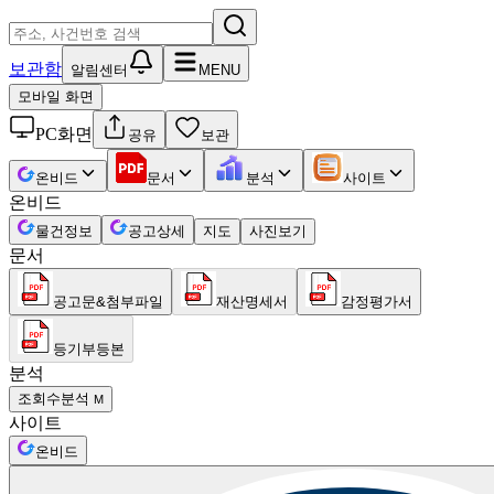
보관함
알림센터
MENU
모바일 화면
PC화면
공유
보관
온비드
문서
분석
사이트
온비드
물건정보
공고상세
지도
사진보기
문서
공고문&첨부파일
재산명세서
감정평가서
등기부등본
분석
조회수분석
M
사이트
온비드