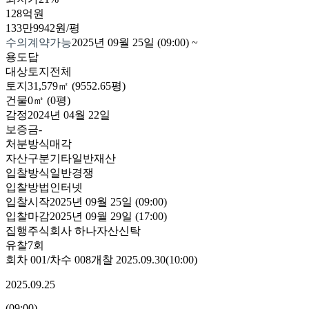
128억원
133만9942원/평
수의계약가능
2025년 09월 25일 (09:00)
~
용도
답
대상
토지전체
토지
31,579㎡ (9552.65평)
건물
0㎡ (0평)
감정
2024년 04월 22일
보증금
-
처분방식
매각
자산구분
기타일반재산
입찰방식
일반경쟁
입찰방법
인터넷
입찰시작
2025년 09월 25일 (09:00)
입찰마감
2025년 09월 29일 (17:00)
집행
주식회사 하나자산신탁
유찰7회
회차
001
/차수
008
개찰
2025.09.30
(
10:00
)
2025.09.25
(
09:00
)