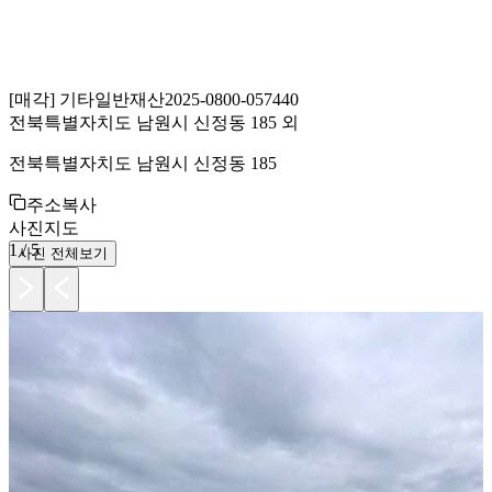
[
매각
]
기타일반재산
2025-0800-057440
전북특별자치도 남원시 신정동 185 외
전북특별자치도 남원시 신정동 185
주소복사
사진
지도
1
/
5
사진 전체보기