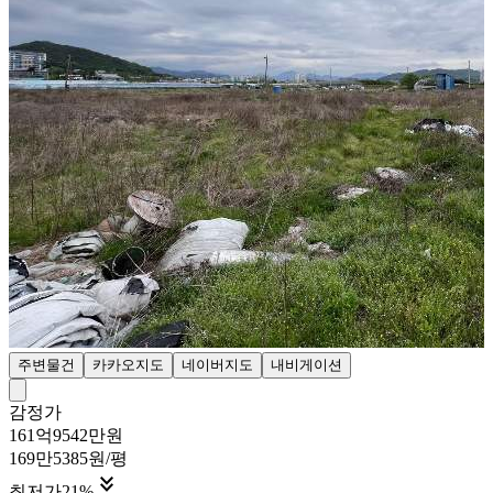
주변물건
카카오지도
네이버지도
내비게이션
감정가
161억9542만원
169만5385원/평

최저가
21
%