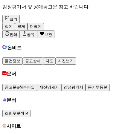
감정평가서 및 공매공고문 참고 바랍니다.
크기
작게
크게
더크게
인쇄
공유
보관
온비드
물건정보
공고상세
지도
사진보기
문서
공고문&첨부파일
재산명세서
감정평가서
등기부등본
분석
조회수분석
M
사이트