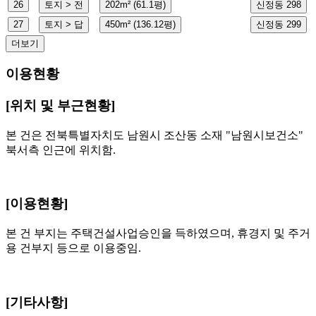
26
토지 > 전
202m² (61.1평)
신정동 298
27
토지 > 답
450m² (136.12평)
신정동 299
더보기
이용현황
[위치 및 부근현황]
본 건은 전북특별자치도 남원시 조산동 소재 "남원시보건소"
북서측 인근에 위치함.
[이용현황]
본 건 부지는 주택건설사업승인을 득하였으며, 휴경지 및 주거
용 건부지 등으로 이용중임.
[기타사항]