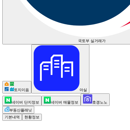
국토부 실거래가
토지이음
아실
네이버 단지정보
네이버 매물정보
호갱노노
부동산플래닛
기본내역
현황정보