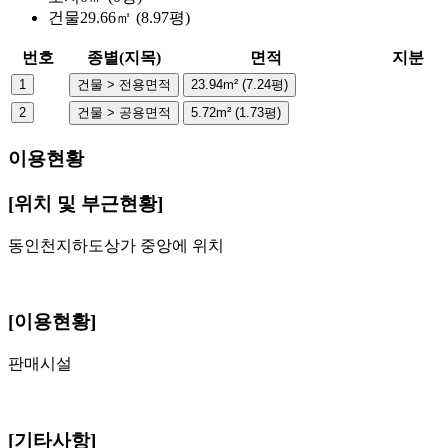
건물
29.66㎡ (8.97평)
번호
종별(지목)
면적
지분
1
건물 > 전용면적
23.94m² (7.24평)
2
건물 > 공용면적
5.72m² (1.73평)
이용현황
[위치 및 부근현황]
동인천지하도상가 중앙에 위치
[이용현황]
판매시설
[기타사항]