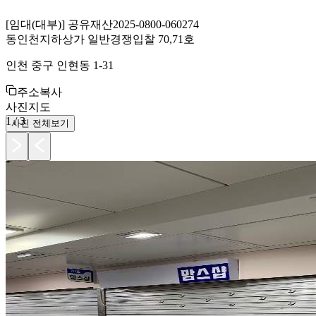
[
임대(대부)
]
공유재산
2025-0800-060274
동인천지하상가 일반경쟁입찰 70,71호
인천 중구 인현동 1-31
주소복사
사진
지도
1
/
3
사진 전체보기