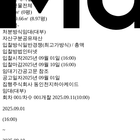
대상
건물전체
토지
0㎡ (0평)
건물
29.66㎡ (8.97평)
보증금
-
처분방식
임대(대부)
자산구분
공유재산
입찰방식
일반경쟁(최고가방식) / 총액
입찰방법
인터넷
입찰시작
2025년 09월 01일 (16:00)
입찰마감
2025년 09월 10일 (16:00)
임대기간
공고문 참조
공고일자
2025년 09월 01일
집행
주식회사 동인천지하아케이드
임대(대부)
회차
001
/차수
001
개찰
2025.09.11
(
10:00
)
2025.09.01
(
16:00
)
~