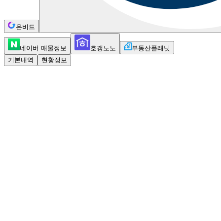
온비드
네이버 매물정보
호갱노노
부동산플래닛
기본내역
현황정보