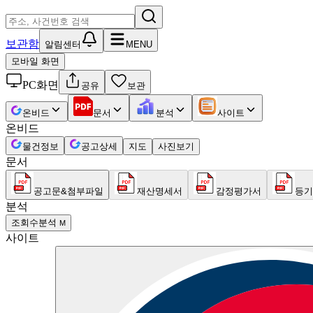
보관함
알림센터
MENU
모바일 화면
PC화면
공유
보관
온비드
문서
분석
사이트
온비드
물건정보
공고상세
지도
사진보기
문서
공고문&첨부파일
재산명세서
감정평가서
등기
분석
조회수분석
M
사이트