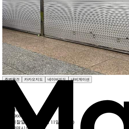
주변물건
카카오지도
네이버지도
내비게이션
감정가
- 원
낙찰가
260만1000원
28만9966원/평
낙찰
개찰일
2025년 09월 11일 (10:00)
용도
판매시설