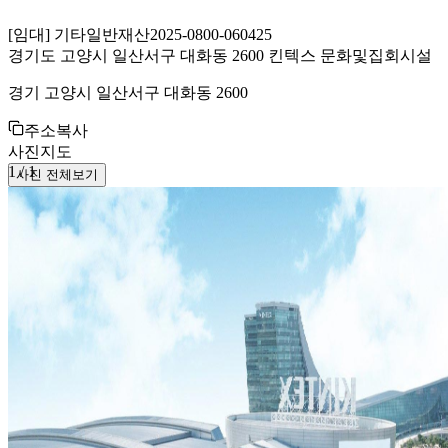
[
임대
]
기타일반재산
2025-0800-060425
경기도 고양시 일산서구 대화동 2600 킨텍스 문화및집회시설
경기 고양시 일산서구 대화동 2600
주소복사
사진
지도
1
/
1
사진 전체보기