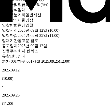
보증금
입찰금액의 5%
(5%)
처분방식
임대
자산구분
기타일반재산
입찰방식
제한경쟁
입찰방법
현장입찰
입찰시작
2025년 09월 12일 (10:00)
입찰마감
2025년 09월 25일 (11:00)
임대기간
공고문 참조
공고일자
2025년 09월 12일
집행
주식회사 킨텍스
유찰1회
,
임대
회차
001
/차수
001
개찰
2025.09.25
(
12:00
)
2025.09.12
(
10:00
)
~
2025.09.25
(
11:00
)