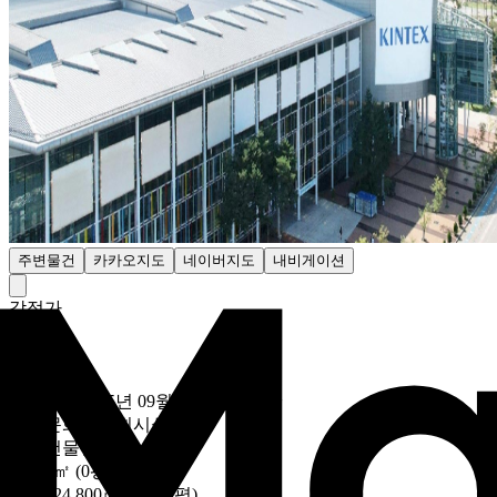
주변물건
카카오지도
네이버지도
내비게이션
감정가
- 원
최저가
비공개
입찰마감
2025년 09월 12일 (10:00)
~
용도
문화및집회시설
대상
건물전체
토지
0㎡ (0평)
건물
224,800㎡ (68002평)