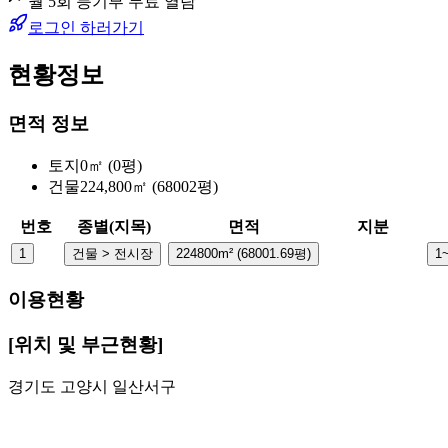
월 5회 등기부 무료 열람
로그인 하러가기
현황정보
면적 정보
토지
0㎡ (0평)
건물
224,800㎡ (68002평)
번호
종별(지목)
면적
지분
1
건물 > 전시장
224800m² (68001.69평)
1
이용현황
[위치 및 부근현황]
경기도 고양시 일산서구