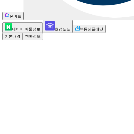
온비드
네이버 매물정보
호갱노노
부동산플래닛
기본내역
현황정보