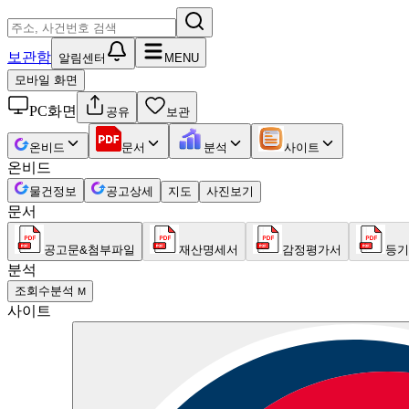
보관함
알림센터
MENU
모바일 화면
PC화면
공유
보관
온비드
문서
분석
사이트
온비드
물건정보
공고상세
지도
사진보기
문서
공고문&첨부파일
재산명세서
감정평가서
등기
분석
조회수분석
M
사이트