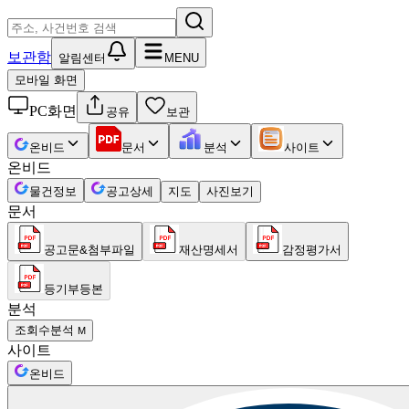
보관함
알림센터
MENU
모바일 화면
PC화면
공유
보관
온비드
문서
분석
사이트
온비드
물건정보
공고상세
지도
사진보기
문서
공고문&첨부파일
재산명세서
감정평가서
등기부등본
분석
조회수분석
M
사이트
온비드