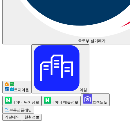
국토부 실거래가
토지이음
아실
네이버 단지정보
네이버 매물정보
호갱노노
부동산플래닛
기본내역
현황정보