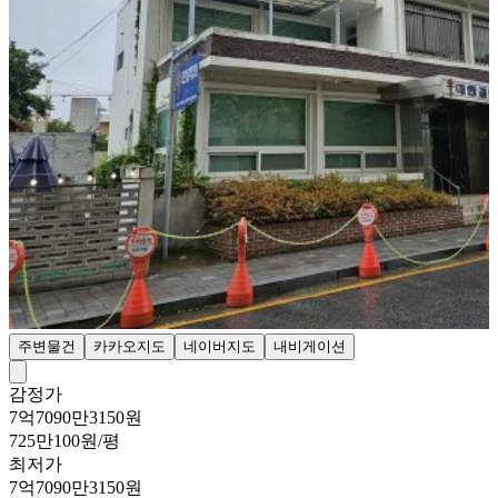
주변물건
카카오지도
네이버지도
내비게이션
감정가
7억7090만3150원
725만100원/평
최저가
7억7090만3150원