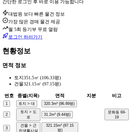
간단한 로그인 후 바로 이용 가능합니다
대법원 보다 빠른 물건 정보
가장 많은 경매 물건 제공
월 5회 등기부 무료 열람
로그인 하러가기
현황정보
면적 정보
토지
351.5㎡ (106.33평)
건물
321.15㎡ (97.15평)
번호
종별(지목)
면적
지분
비고
1
토지 > 대
320.3m² (96.89평)
토지 > 도
문화동 69-
2
31.2m² (9.44평)
로
19
건물 > 근
321.15m² (97.15
3
평)
린생활시설