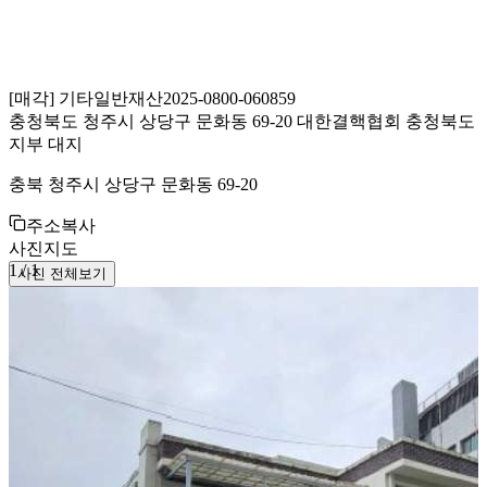
[
매각
]
기타일반재산
2025-0800-060859
충청북도 청주시 상당구 문화동 69-20 대한결핵협회 충청북도
지부 대지
충북 청주시 상당구 문화동 69-20
주소복사
사진
지도
1
/
1
사진 전체보기