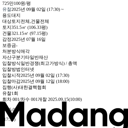
725만100원/평
유찰
2025년 09월 02일 (17:30)
~
용도
대지
대상
토지전체,건물전체
토지
351.5㎡ (106.33평)
건물
321.15㎡ (97.15평)
감정
2025년 07월 16일
보증금
-
처분방식
매각
자산구분
기타일반재산
입찰방식
일반경쟁(최고가방식) / 총액
입찰방법
인터넷
입찰시작
2025년 09월 02일 (17:30)
입찰마감
2025년 09월 12일 (18:00)
집행
(사)대한결핵협회
유찰1회
회차
001
/차수
001
개찰
2025.09.15
(
10:00
)
2025.09.02
(
17:30
)