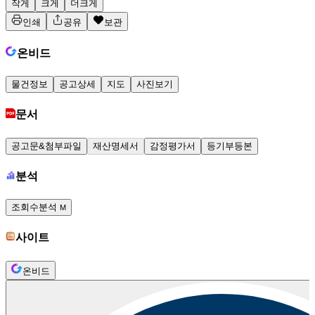
작게
크게
더크게
인쇄
공유
보관
온비드
물건정보
공고상세
지도
사진보기
문서
공고문&첨부파일
재산명세서
감정평가서
등기부등본
분석
조회수분석
M
사이트
온비드