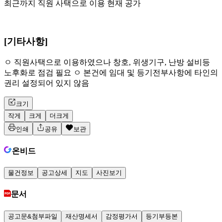
최근까지 직원 사택으로 이용 현재 공가
[기타사항]
ㅇ 직원사택으로 이용하였으나 창호, 위생기구, 난방 설비등
노후화로 점검 필요 ㅇ 본건에 임대 및 등기전부사항에 타인의
권리 설정되어 있지 않음
크기
작게
크게
더크게
인쇄
공유
보관
온비드
물건정보
공고상세
지도
사진보기
문서
공고문&첨부파일
재산명세서
감정평가서
등기부등본