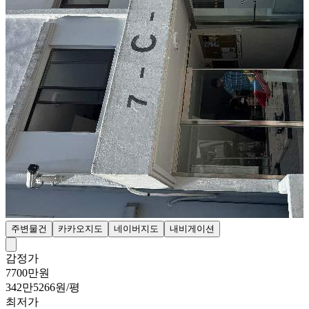
주변물건
카카오지도
네이버지도
내비게이션
감정가
7700만원
342만5266원/평
최저가