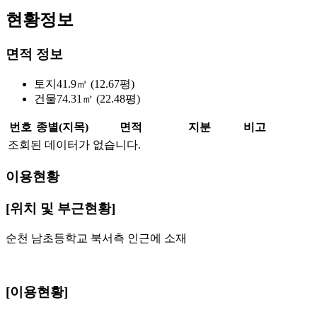
현황정보
면적 정보
토지
41.9㎡ (12.67평)
건물
74.31㎡ (22.48평)
번호
종별(지목)
면적
지분
비고
조회된 데이터가 없습니다.
이용현황
[위치 및 부근현황]
순천 남초등학교 북서측 인근에 소재
[이용현황]