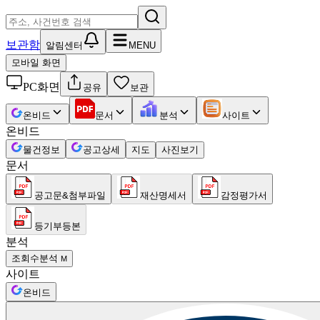
보관함
알림센터
MENU
모바일 화면
PC화면
공유
보관
온비드
문서
분석
사이트
온비드
물건정보
공고상세
지도
사진보기
문서
공고문&첨부파일
재산명세서
감정평가서
등기부등본
분석
조회수분석
M
사이트
온비드