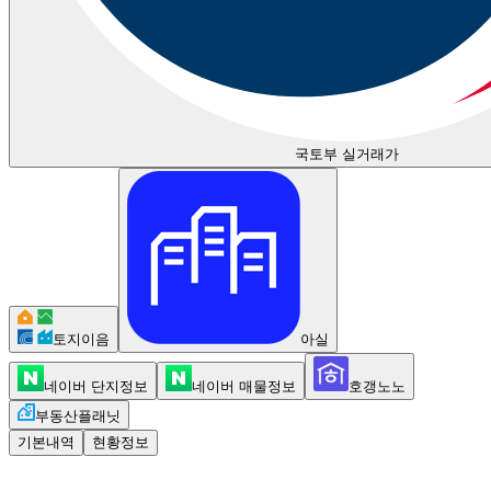
국토부 실거래가
토지이음
아실
네이버 단지정보
네이버 매물정보
호갱노노
부동산플래닛
기본내역
현황정보