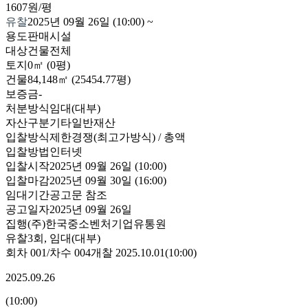
1607원/평
유찰
2025년 09월 26일 (10:00)
~
용도
판매시설
대상
건물전체
토지
0㎡ (0평)
건물
84,148㎡ (25454.77평)
보증금
-
처분방식
임대(대부)
자산구분
기타일반재산
입찰방식
제한경쟁(최고가방식) / 총액
입찰방법
인터넷
입찰시작
2025년 09월 26일 (10:00)
입찰마감
2025년 09월 30일 (16:00)
임대기간
공고문 참조
공고일자
2025년 09월 26일
집행
(주)한국중소벤처기업유통원
유찰3회
,
임대(대부)
회차
001
/차수
004
개찰
2025.10.01
(
10:00
)
2025.09.26
(
10:00
)