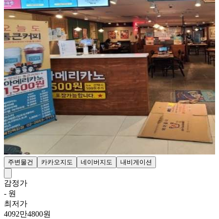
주변물건
카카오지도
네이버지도
내비게이션
감정가
- 원
최저가
4092만4800원