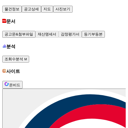
물건정보
공고상세
지도
사진보기
문서
공고문&첨부파일
재산명세서
감정평가서
등기부등본
분석
조회수분석
M
사이트
온비드