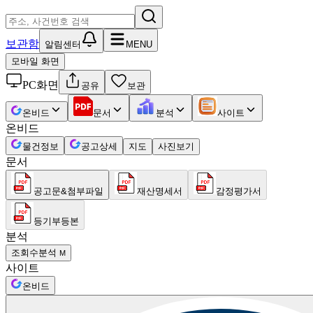
보관함
알림센터
MENU
모바일 화면
PC화면
공유
보관
온비드
문서
분석
사이트
온비드
물건정보
공고상세
지도
사진보기
문서
공고문&첨부파일
재산명세서
감정평가서
등기부등본
분석
조회수분석
M
사이트
온비드