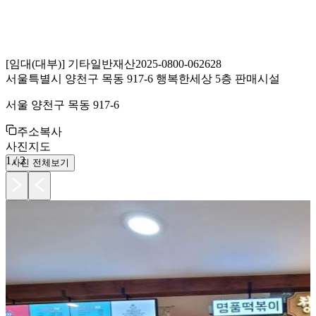
[
임대(대부)
]
기타일반재산
2025-0800-062628
서울특별시 양천구 목동 917-6 행복한세상 5층 판매시설
서울 양천구 목동 917-6
주소복사
사진
지도
1
/
2
사진 전체보기