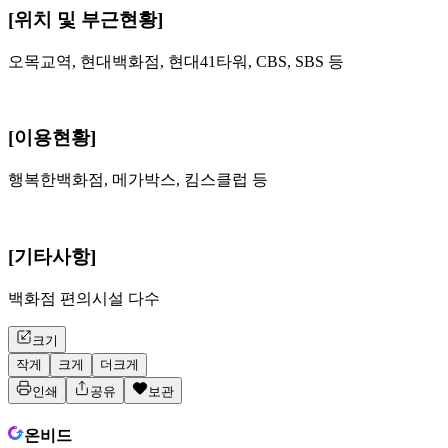
[위치 및 부근현황]
오목교역, 현대백화점, 현대41타워, CBS, SBS 등
[이용현황]
행복한백화점, 메가박스, 킴스클럽 등
[기타사항]
백화점 편의시설 다수
크기
작게
크게
더크게
인쇄
공유
보관
온비드