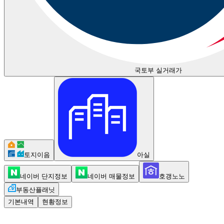
국토부 실거래가
토지이음
아실
네이버 단지정보
네이버 매물정보
호갱노노
부동산플래닛
기본내역
현황정보