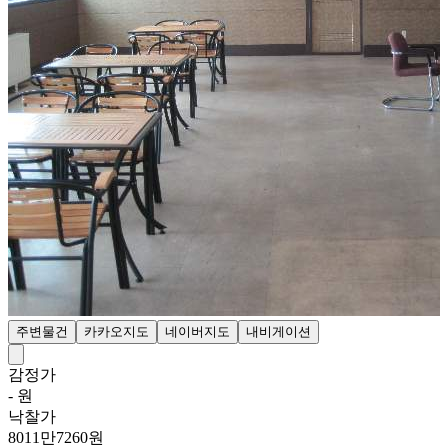
주변물건
카카오지도
네이버지도
내비게이션
감정가
- 원
낙찰가
8011만7260원