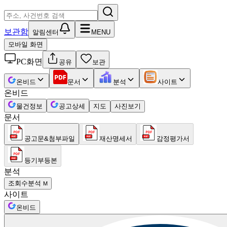
보관함
알림센터
MENU
모바일 화면
PC화면
공유
보관
온비드
문서
분석
사이트
온비드
물건정보
공고상세
지도
사진보기
문서
공고문&첨부파일
재산명세서
감정평가서
등기부등본
분석
조회수분석
M
사이트
온비드