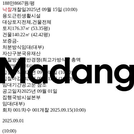
188만8667원/평
낙찰
개찰일
2025년 09월 15일 (10:00)
용도
근린생활시설
대상
토지전체,건물전체
토지
176.37㎡ (53.35평)
건물
140.22㎡ (42.42평)
보증금
-
처분방식
임대(대부)
자산구분
국유재산
입찰방식
일반경쟁(최고가방식) / 총액
입찰방법
인터넷
입찰시작
2025년 09월 01일 (10:00)
입찰마감
2025년 09월 12일 (16:00)
임대기간
공고문 참조
공고일자
2025년 09월 01일
집행
국방시설본부
임대(대부)
회차
001
/차수
001
개찰
2025.09.15
(
10:00
)
2025.09.01
(
10:00
)