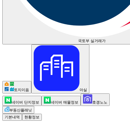
국토부 실거래가
토지이음
아실
네이버 단지정보
네이버 매물정보
호갱노노
부동산플래닛
기본내역
현황정보