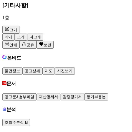
[기타사항]
1층
크기
작게
크게
더크게
인쇄
공유
보관
온비드
물건정보
공고상세
지도
사진보기
문서
공고문&첨부파일
재산명세서
감정평가서
등기부등본
분석
조회수분석
M