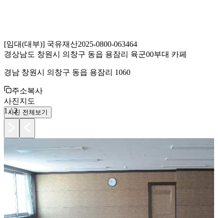
[
임대(대부)
]
국유재산
2025-0800-063464
경상남도 창원시 의창구 동읍 용잠리 육군00부대 카페
경남 창원시 의창구 동읍 용잠리 1060
주소복사
사진
지도
1
/
2
사진 전체보기