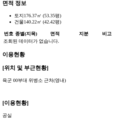
면적 정보
토지
176.37㎡ (53.35평)
건물
140.22㎡ (42.42평)
번호
종별(지목)
면적
지분
비고
조회된 데이터가 없습니다.
이용현황
[위치 및 부근현황]
육군 00부대 위병소 근처(영내)
[이용현황]
공실