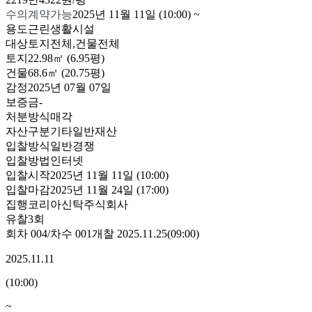
수의계약가능
2025년 11월 11일 (10:00)
~
용도
근린생활시설
대상
토지전체,건물전체
토지
22.98㎡ (6.95평)
건물
68.6㎡ (20.75평)
감정
2025년 07월 07일
보증금
-
처분방식
매각
자산구분
기타일반재산
입찰방식
일반경쟁
입찰방법
인터넷
입찰시작
2025년 11월 11일 (10:00)
입찰마감
2025년 11월 24일 (17:00)
집행
코리아신탁주식회사
유찰3회
회차
004
/차수
001
개찰
2025.11.25
(
09:00
)
2025.11.11
(
10:00
)
~