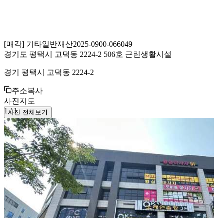
[
매각
]
기타일반재산
2025-0900-066049
경기도 평택시 고덕동 2224-2 506호 근린생활시설
경기 평택시 고덕동 2224-2
주소복사
사진
지도
1
/
1
사진 전체보기