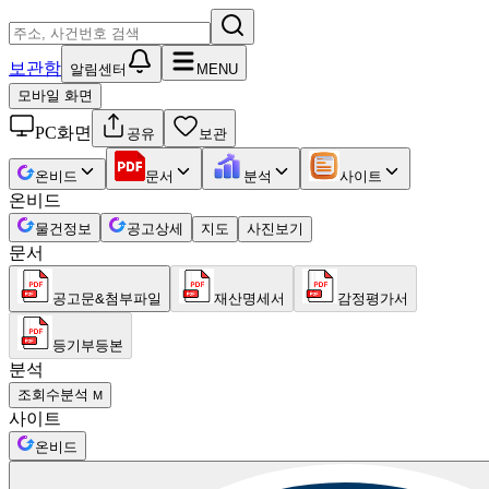
보관함
알림센터
MENU
모바일 화면
PC화면
공유
보관
온비드
문서
분석
사이트
온비드
물건정보
공고상세
지도
사진보기
문서
공고문&첨부파일
재산명세서
감정평가서
등기부등본
분석
조회수분석
M
사이트
온비드