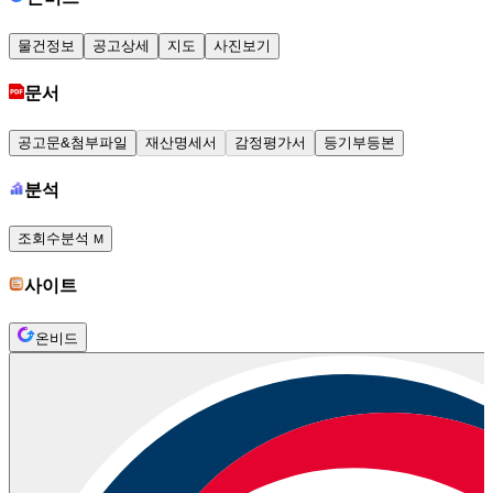
물건정보
공고상세
지도
사진보기
문서
공고문&첨부파일
재산명세서
감정평가서
등기부등본
분석
조회수분석
M
사이트
온비드