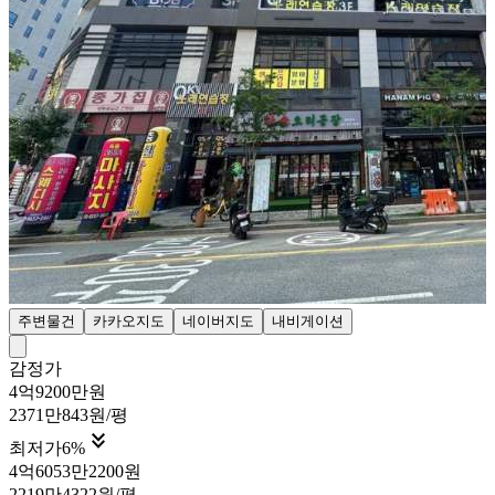
주변물건
카카오지도
네이버지도
내비게이션
감정가
4억9200만원
2371만843원/평

최저가
6
%
4억6053만2200원
2219만4322원/평