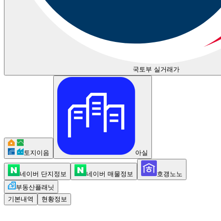
국토부 실거래가
토지이음
아실
네이버 단지정보
네이버 매물정보
호갱노노
부동산플래닛
기본내역
현황정보