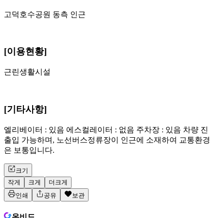
고덕호수공원 동측 인근
[이용현황]
근린생활시설
[기타사항]
엘리베이터 : 있음 에스컬레이터 : 없음 주차장 : 있음 차량 진
출입 가능하며, 노선버스정류장이 인근에 소재하여 교통환경
은 보통입니다.
크기
작게
크게
더크게
인쇄
공유
보관
온비드