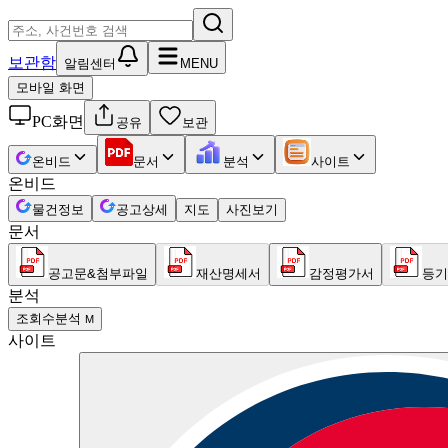
보관함
알림센터
MENU
모바일 화면
PC화면
공유
보관
온비드
문서
분석
사이트
온비드
물건정보
공고상세
지도
사진보기
문서
공고문&첨부파일
재산명세서
감정평가서
등기
분석
조회수분석
M
사이트