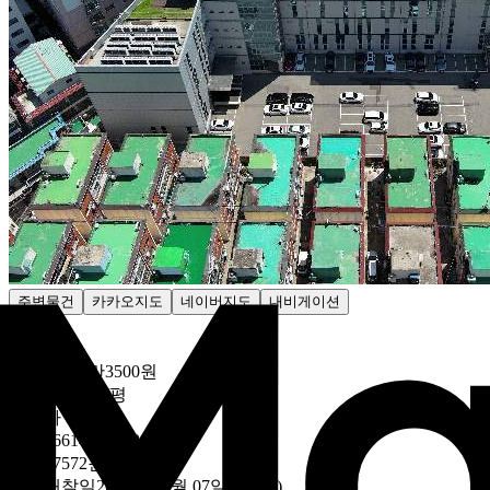
주변물건
카카오지도
네이버지도
내비게이션
감정가
312억6614만3500원
685만7572원/평
최저가
312억6614만3500원
685만7572원/평
취소
개찰일
2025년 11월 07일 (10:00)