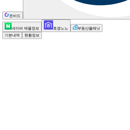
온비드
네이버 매물정보
호갱노노
부동산플래닛
기본내역
현황정보