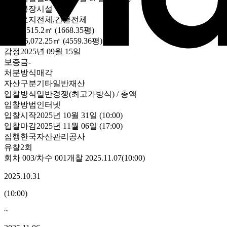
용도
공장시설
대상
토지전체,건물전체
토지
5,515.2㎡ (1668.35평)
건물
15,072.25㎡ (4559.36평)
감정
2025년 09월 15일
보증금
-
처분방식
매각
자산구분
기타일반재산
입찰방식
일반경쟁(최고가방식) / 총액
입찰방법
인터넷
입찰시작
2025년 10월 31일 (10:00)
입찰마감
2025년 11월 06일 (17:00)
집행
한국자산관리공사
유찰2회
회차
003
/차수
001
개찰
2025.11.07
(
10:00
)
2025.10.31
(
10:00
)
~