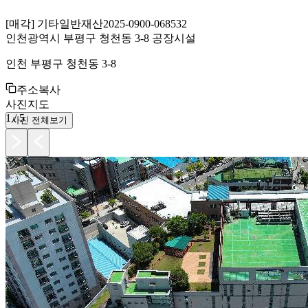
[
매각
]
기타일반재산
2025-0900-068532
인천광역시 부평구 청천동 3-8 공장시설
인천 부평구 청천동 3-8
주소복사
사진
지도
1
/
5
사진 전체보기