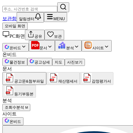
보관함
알림센터
MENU
모바일 화면
PC화면
공유
보관
온비드
문서
분석
사이트
온비드
물건정보
공고상세
지도
사진보기
문서
공고문&첨부파일
재산명세서
감정평가서
등기부등본
분석
조회수분석
M
사이트
온비드