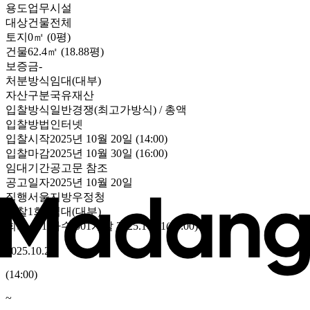
용도
업무시설
대상
건물전체
토지
0㎡ (0평)
건물
62.4㎡ (18.88평)
보증금
-
처분방식
임대(대부)
자산구분
국유재산
입찰방식
일반경쟁(최고가방식) / 총액
입찰방법
인터넷
입찰시작
2025년 10월 20일 (14:00)
입찰마감
2025년 10월 30일 (16:00)
임대기간
공고문 참조
공고일자
2025년 10월 20일
집행
서울지방우정청
유찰1회
,
임대(대부)
회차
001
/차수
001
개찰
2025.10.31
(
10:00
)
2025.10.20
(
14:00
)
~