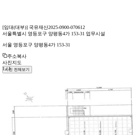
[
임대(대부)
]
국유재산
2025-0900-070612
서울특별시 영등포구 양평동4가 153-31 업무시설
서울 영등포구 양평동4가 153-31
주소복사
사진
지도
1
/
1
사진 전체보기