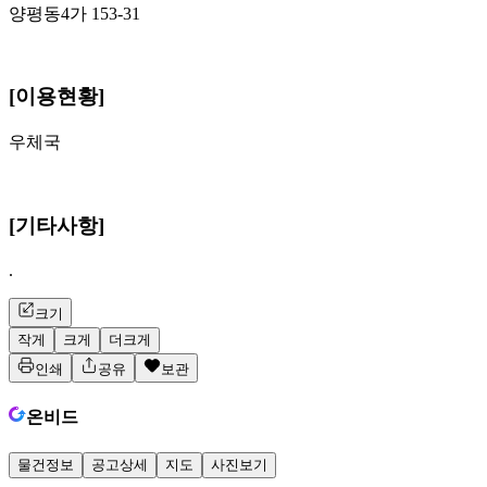
양평동4가 153-31
[이용현황]
우체국
[기타사항]
.
크기
작게
크게
더크게
인쇄
공유
보관
온비드
물건정보
공고상세
지도
사진보기