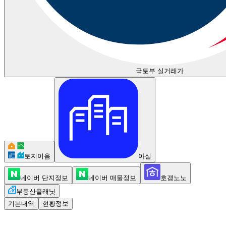
국토부 실거래가
토지이음
아실
네이버 단지정보
네이버 매물정보
호갱노노
부동산플래닛
기본내역
현황정보