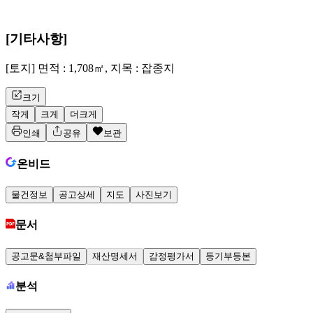
[기타사항]
[토지] 면적 : 1,708㎡, 지목 : 잡종지
크기
작게
크게
더크게
인쇄
공유
보관
온비드
물건정보
공고상세
지도
사진보기
문서
공고문&첨부파일
재산명세서
감정평가서
등기부등본
분석