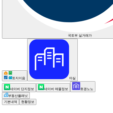
국토부 실거래가
토지이음
아실
네이버 단지정보
네이버 매물정보
호갱노노
부동산플래닛
기본내역
현황정보