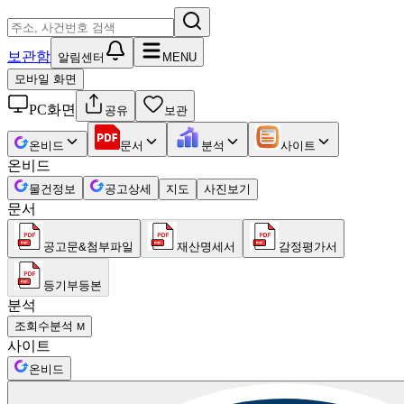
보관함
알림센터
MENU
모바일 화면
PC화면
공유
보관
온비드
문서
분석
사이트
온비드
물건정보
공고상세
지도
사진보기
문서
공고문&첨부파일
재산명세서
감정평가서
등기부등본
분석
조회수분석
M
사이트
온비드