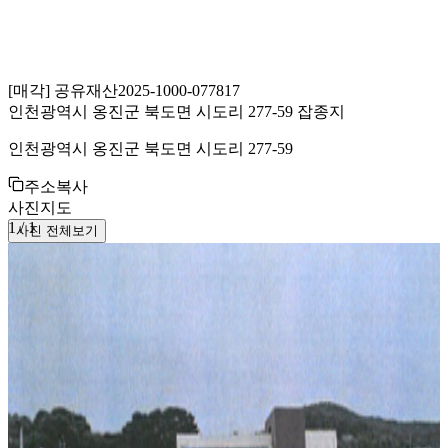
[
매각
]
공유재산
2025-1000-077817
인천광역시 옹진군 북도면 시도리 277-59 잡종지
인천광역시 옹진군 북도면 시도리 277-59
주소복사
사진
지도
1
/
1
사진 전체보기