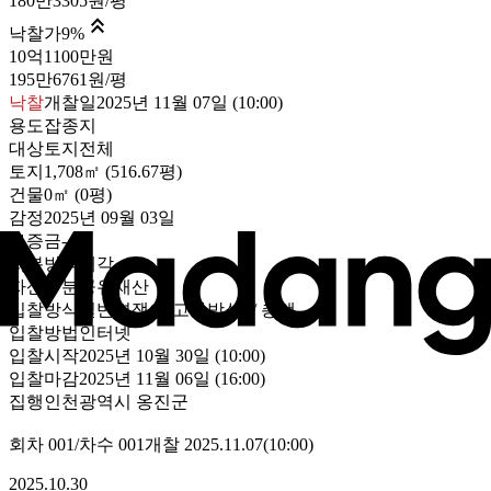
180만3305원/평

낙찰가
9
%
10억1100만원
195만6761원/평
낙찰
개찰일
2025년 11월 07일 (10:00)
용도
잡종지
대상
토지전체
토지
1,708㎡ (516.67평)
건물
0㎡ (0평)
감정
2025년 09월 03일
보증금
-
처분방식
매각
자산구분
공유재산
입찰방식
일반경쟁(최고가방식) / 총액
입찰방법
인터넷
입찰시작
2025년 10월 30일 (10:00)
입찰마감
2025년 11월 06일 (16:00)
집행
인천광역시 옹진군
회차
001
/차수
001
개찰
2025.11.07
(
10:00
)
2025.10.30