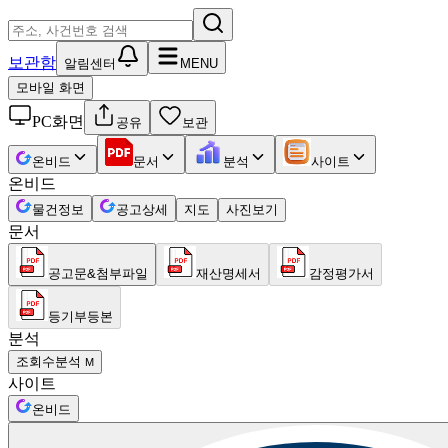
보관함
알림센터
MENU
모바일 화면
PC화면
공유
보관
온비드
문서
분석
사이트
온비드
물건정보
공고상세
지도
사진보기
문서
공고문&첨부파일
재산명세서
감정평가서
등기부등본
분석
조회수분석
M
사이트
온비드