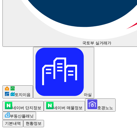
국토부 실거래가
토지이음
아실
네이버 단지정보
네이버 매물정보
호갱노노
부동산플래닛
기본내역
현황정보