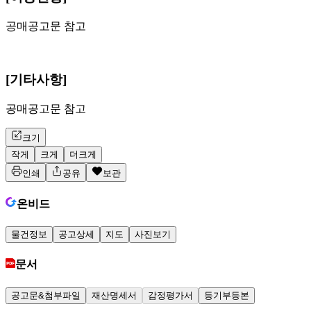
공매공고문 참고
[기타사항]
공매공고문 참고
크기
작게
크게
더크게
인쇄
공유
보관
온비드
물건정보
공고상세
지도
사진보기
문서
공고문&첨부파일
재산명세서
감정평가서
등기부등본