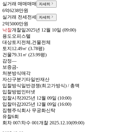
실거래 매매
매매
자세히
6억6238만원
실거래 전세
전세
자세히
2억5000만원
낙찰
개찰일
2025년 12월 10일 (09:00)
용도
오피스텔
대상
토지전체,건물전체
토지
12.49㎡ (3.78평)
건물
79.31㎡ (23.99평)
감정
—
보증금
-
처분방식
매각
자산구분
기타일반재산
입찰방식
일반경쟁(최고가방식) / 총액
입찰방법
인터넷
입찰시작
2025년 12월 09일 (10:00)
입찰마감
2025년 12월 09일 (16:00)
집행
주식회사 무궁화신탁
유찰6회
회차
007
/차수
001
개찰
2025.12.10
(
09:00
)