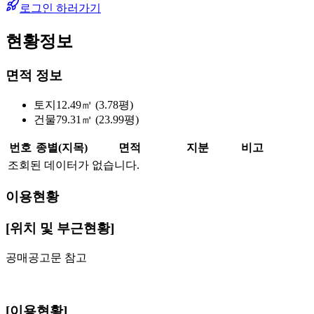
로그인 하러가기
현황정보
면적 정보
토지
12.49㎡ (3.78평)
건물
79.31㎡ (23.99평)
번호
종별(지목)
면적
지분
비고
조회된 데이터가 없습니다.
이용현황
[위치 및 부근현황]
공매공고문 참고
[이용현황]