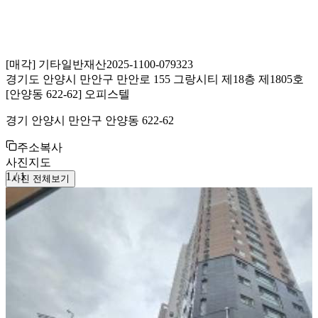
[
매각
]
기타일반재산
2025-1100-079323
경기도 안양시 만안구 만안로 155 그랑시티 제18층 제1805호
[안양동 622-62] 오피스텔
경기 안양시 만안구 안양동 622-62
주소복사
사진
지도
1
/
1
사진 전체보기