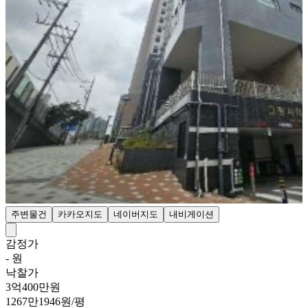
주변물건
카카오지도
네이버지도
내비게이션
감정가
- 원
낙찰가
3억400만원
1267만1946원/평