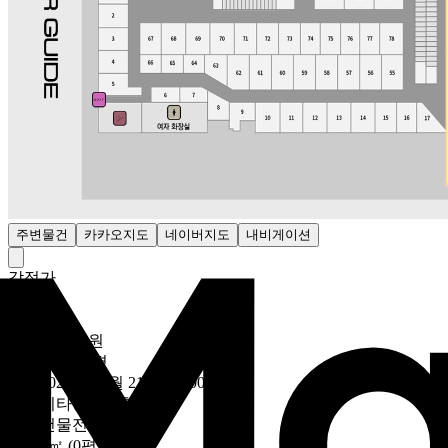
주변물건
카카오지도
네이버지도
내비게이션
감정가
- 원
최저가
1332만8700원
194만131원/평
유찰
2026년 01월 21일 (10:00)
~
용도
기타용도복합건물
대상
건물전체
토지
0㎡ (0평)