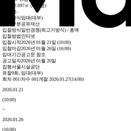
건물
22.697㎡ (6.87평)
보증금
-
처분방식
임대(대부)
자산구분
공유재산
입찰방식
일반경쟁(최고가방식) / 총액
입찰방법
인터넷
입찰시작
2026년 01월 21일 (10:00)
입찰마감
2026년 01월 26일 (16:00)
임대기간
공고문 참조
공고일자
2026년 01월 20일
집행
서울시설공단
유찰9회
,
임대(대부)
회차
001
/차수
001
개찰
2026.01.27
(
14:00
)
2026.01.21
(
10:00
)
~
2026.01.26
(
16:00
)