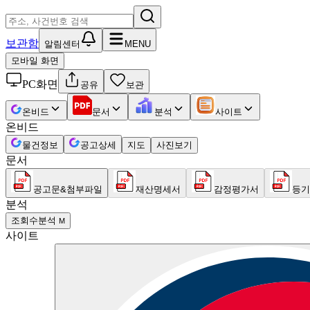
보관함
알림센터
MENU
모바일 화면
PC화면
공유
보관
온비드
문서
분석
사이트
온비드
물건정보
공고상세
지도
사진보기
문서
공고문&첨부파일
재산명세서
감정평가서
등기
분석
조회수분석
M
사이트