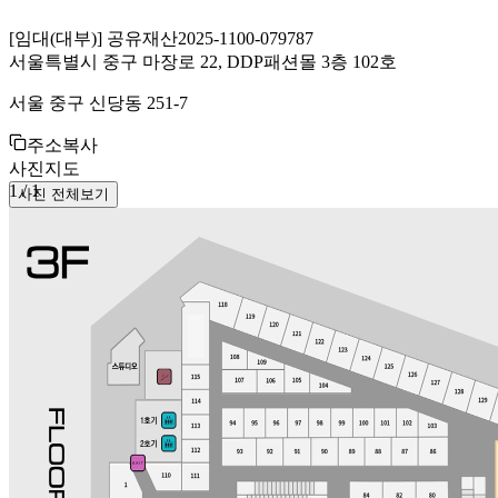
[
임대(대부)
]
공유재산
2025-1100-079787
서울특별시 중구 마장로 22, DDP패션몰 3층 102호
서울 중구 신당동 251-7
주소복사
사진
지도
1
/
1
사진 전체보기