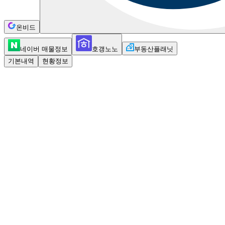
온비드
네이버 매물정보
호갱노노
부동산플래닛
기본내역
현황정보