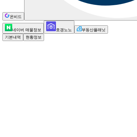
온비드
네이버 매물정보
호갱노노
부동산플래닛
기본내역
현황정보