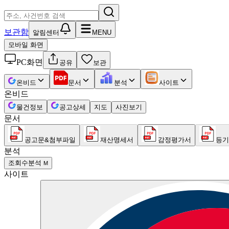
보관함
알림센터
MENU
모바일 화면
PC화면
공유
보관
온비드
문서
분석
사이트
온비드
물건정보
공고상세
지도
사진보기
문서
공고문&첨부파일
재산명세서
감정평가서
등기
분석
조회수분석
M
사이트