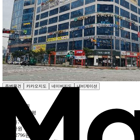
주변물건
카카오지도
네이버지도
내비게이션
감정가
3억4700만원
800만6460원/평

최저가
77
%
7900만원
182만2796원/평