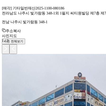
[
매각
]
기타일반재산
2025-1100-080186
전라남도 나주시 빛가람동 348-1외 1필지 씨티원빌딩 제7층 제7
전남 나주시 빛가람동 348-1
주소복사
사진
지도
1
/
3
사진 전체보기