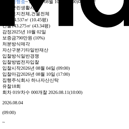
입찰진행중
~
2026년 08월 10일 (17:00)
마감
D-2
용도
근린생활시설
대상
토지전체,건물전체
토지
34.537㎡ (10.45평)
건물
143.275㎡ (43.34평)
감정
2025년 10월 02일
보증금
790만원
(10%)
처분방식
매각
자산구분
기타일반재산
입찰방식
일반경쟁
입찰방법
전자입찰
입찰시작
2026년 08월 04일 (09:00)
입찰마감
2026년 08월 10일 (17:00)
집행
주식회사 하나자산신탁
유찰18회
회차
019
/차수
000
개찰
2026.08.11
(
10:00
)
2026.08.04
(
09:00
)
~